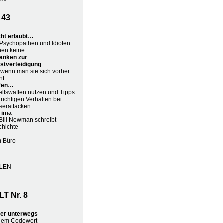
 43
cht erlaubt…
Psychopathen und Idioten
nen keine
anken zur
stverteidigung
 wenn man sie sich vorher
ht
fen…
lfswaffen nutzen und Tipps
richtigen Verhalten bei
serattacken
rima
ill Newman schreibt
chichte
m Büro
LEN
 Nr. 8
her unterwegs
 dem Codewort