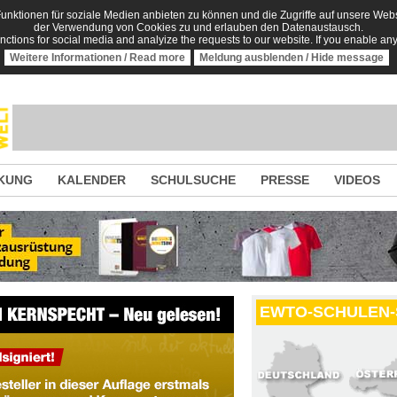
nktionen für soziale Medien anbieten zu können und die Zugriffe auf unsere Websi
der Verwendung von Cookies zu und erlauben den Datenaustausch.
unctions for social media and analyize the requests to our website. If you enable an
Weitere Informationen / Read more
Meldung ausblenden / Hide message
KUNG
KALENDER
SCHULSUCHE
PRESSE
VIDEOS
EWTO-SCHULEN