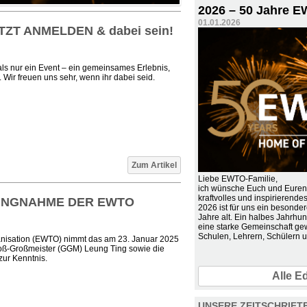
2026 – 50 Jahre 
01.01.2026
TZT ANMELDEN & dabei sein!
als nur ein Event – ein gemeinsames Erlebnis,
 Wir freuen uns sehr, wenn ihr dabei seid.
Zum Artikel
Liebe EWTO-Familie,
ich wünsche Euch und Euren
kraftvolles und inspirierende
LUNGNAHME DER EWTO
2026 ist für uns ein besonde
Jahre alt. Ein halbes Jahrhun
eine starke Gemeinschaft ge
Schulen, Lehrern, Schülern u
nisation (EWTO) nimmt das am 23. Januar 2025
Groß-Großmeister (GGM) Leung Ting sowie die
zur Kenntnis.
Alle Ed
UNSERE ZEITSCHRIFT