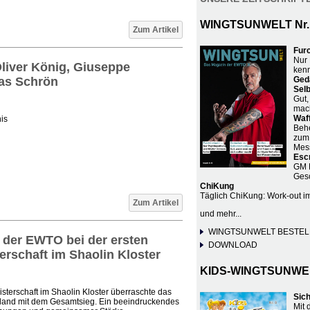
WINGTSUNWELT Nr.
Zum Artikel
Fur
Nur 
Oliver König, Giuseppe
ken
as Schrön
Ged
Selb
Gut,
mac
Waf
is
Behe
zum 
Mes
Esc
GM B
Ges
ChiKung
Täglich ChiKung: Work-out i
Zum Artikel
und mehr...
WINGTSUNWELT BESTEL
tt der EWTO bei der ersten
DOWNLOAD
rschaft im Shaolin Kloster
KIDS-WINGTSUNWELT
sterschaft im Shaolin Kloster überraschte das
Sic
and mit dem Gesamtsieg. Ein beeindruckendes
Mit