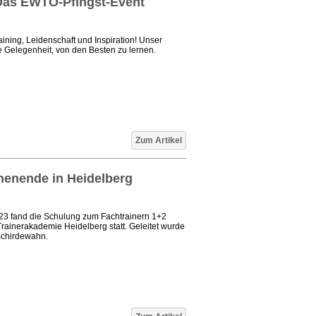
: Das EWTO-Pfingst-Event
aining, Leidenschaft und Inspiration! Unser
e Gelegenheit, von den Besten zu lernen.
Zum Artikel
henende in Heidelberg
3 fand die Schulung zum Fachtrainern 1+2
ainerakademie Heidelberg statt. Geleitet wurde
Schirdewahn.