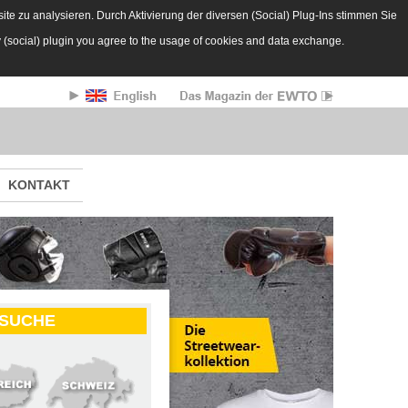
te zu analysieren. Durch Aktivierung der diversen (Social) Plug-Ins stimmen Sie
y (social) plugin you agree to the usage of cookies and data exchange.
KONTAKT
-SUCHE