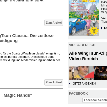
egnungen und gemeinsamer Stärke.
Das
Mit 
Fot
Wing
Viel
Tipp
Zum Artikel
D
Tsun Classic: Die zeitlose
teidigung
VIDEO-BEREICH
Alle WingTsun-Cli
 für die Sparte „WingTsun classic“ eingeführt,
lleicht bereits gesehen. Dieses neue Logo
Video-Bereich
entwicklung und Modernisierung innerhalb der
Zum Artikel
JETZT ANSEHEN
FACEBOOK
u „Magic Hands“
Facebook Seiten-