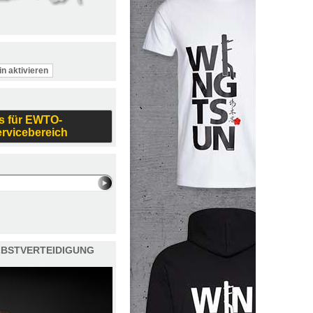
in aktivieren
s für EWTO-
ervicebereich
ELBSTVERTEIDIGUNG