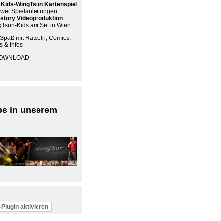
 Kids-WingTsun Kartenspiel
zwei Spielanleitungen
ostory Videoproduktion
Tsun-Kids am Set in Wien
 Spaß mit Rätseln, Comics,
s & Infos
OWNLOAD
ps in unserem
Plugin aktivieren