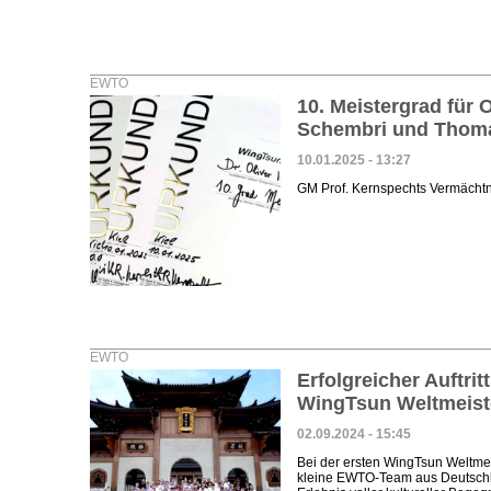
EWTO
10. Meistergrad für 
Schembri und Thom
10.01.2025 - 13:27
GM Prof. Kernspechts Vermächtn
EWTO
Erfolgreicher Auftri
WingTsun Weltmeiste
02.09.2024 - 15:45
Bei der ersten WingTsun Weltmei
kleine EWTO-Team aus Deutschl