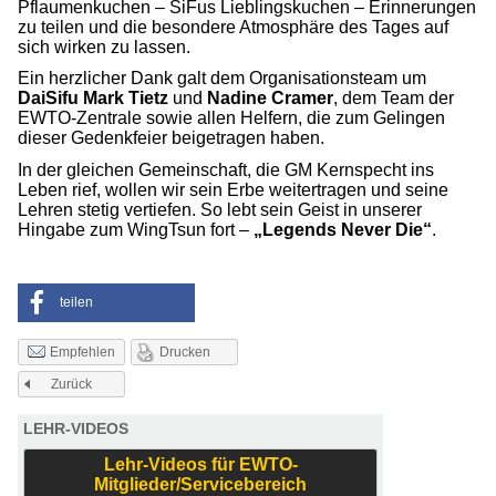
Pflaumenkuchen – SiFus Lieblingskuchen – Erinnerungen
zu teilen und die besondere Atmosphäre des Tages auf
sich wirken zu lassen.
Ein herzlicher Dank galt dem Organisationsteam um
DaiSifu Mark Tietz
und
Nadine Cramer
, dem Team der
EWTO-Zentrale sowie allen Helfern, die zum Gelingen
dieser Gedenkfeier beigetragen haben.
In der gleichen Gemeinschaft, die GM Kernspecht ins
Leben rief, wollen wir sein Erbe weitertragen und seine
Lehren stetig vertiefen. So lebt sein Geist in unserer
Hingabe zum WingTsun fort –
„Legends Never Die“
.
teilen
Drucken
Empfehlen
Zurück
LEHR-VIDEOS
Lehr-Videos für EWTO-
Mitglieder/Servicebereich