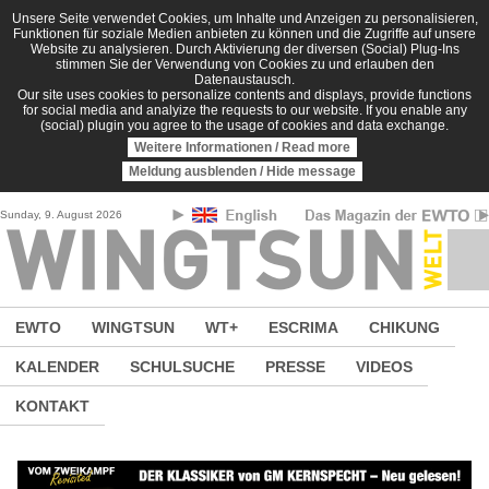
Direkt zum Inhalt
Unsere Seite verwendet Cookies, um Inhalte und Anzeigen zu personalisieren,
Funktionen für soziale Medien anbieten zu können und die Zugriffe auf unsere
Website zu analysieren. Durch Aktivierung der diversen (Social) Plug-Ins
stimmen Sie der Verwendung von Cookies zu und erlauben den
Datenaustausch.
Our site uses cookies to personalize contents and displays, provide functions
for social media and analyize the requests to our website. If you enable any
(social) plugin you agree to the usage of cookies and data exchange.
Weitere Informationen / Read more
Meldung ausblenden / Hide message
Sunday, 9. August 2026
EWTO
WINGTSUN
WT+
ESCRIMA
CHIKUNG
KALENDER
SCHULSUCHE
PRESSE
VIDEOS
KONTAKT