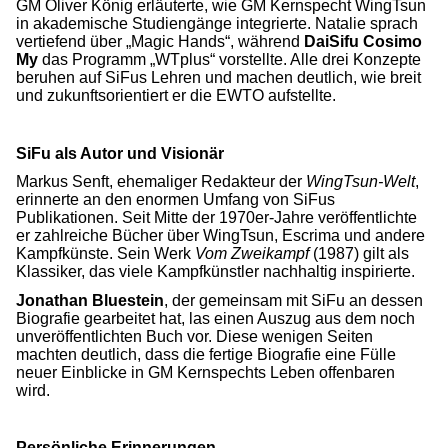
GM Oliver König erläuterte, wie GM Kernspecht WingTsun
in akademische Studiengänge integrierte. Natalie sprach
vertiefend über „Magic Hands“, während
DaiSifu Cosimo
My
das Programm „WTplus“ vorstellte. Alle drei Konzepte
beruhen auf SiFus Lehren und machen deutlich, wie breit
und zukunftsorientiert er die EWTO aufstellte.
SiFu als Autor und Visionär
Markus Senft, ehemaliger Redakteur der
WingTsun-Welt
,
erinnerte an den enormen Umfang von SiFus
Publikationen. Seit Mitte der 1970er-Jahre veröffentlichte
er zahlreiche Bücher über WingTsun, Escrima und andere
Kampfkünste. Sein Werk
Vom Zweikampf
(1987) gilt als
Klassiker, das viele Kampfkünstler nachhaltig inspirierte.
Jonathan Bluestein
, der gemeinsam mit SiFu an dessen
Biografie gearbeitet hat, las einen Auszug aus dem noch
unveröffentlichten Buch vor. Diese wenigen Seiten
machten deutlich, dass die fertige Biografie eine Fülle
neuer Einblicke in GM Kernspechts Leben offenbaren
wird.
Persönliche Erinnerungen