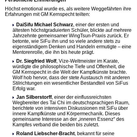
Höchst emotional wurde es, als weitere Weggefährten ihre
Erfahrungen mit GM Kernspecht teilten:
DaiSifu Michael Schwarz
, einer der ersten und
ältesten höchstgraduierten Schüler, blickte auf mehrere
Jahrzehnte gemeinsamer WingTsun-Praxis zurück. Er
betonte, wie SiFu ihn und so viele andere stets zu
eigenständigem Denken und Handeln ermutigte – eine
Mentorenrolle, die ihn bis heute prägt.
Dr. Siegfried Wolf
, Vize-Weltmeister im Karate,
würdigte die philosophische Tiefe und Offenheit, die
GM Kernspecht in die Welt der Kampfkünste brachte.
Wolf hob hervor, dass der stete Austausch mit anderen
Stilrichtungen ein wesentlicher Bestandteil von SiFus
Erfolg war.
Jan Silberstorff
, einer der einflussreichsten
Wegbereiter des Tai Chi im deutschsprachigen Raum,
berichtete von intensiven Diskussionen mit SiFu über
innere Kampfkünste und Körpermechanik. Dieses
gemeinsame Interesse an der „inneren Essenz“ des
Kampfes verband die beiden bis zuletzt.
Roland Liebscher-Bracht
, bekannt für seine