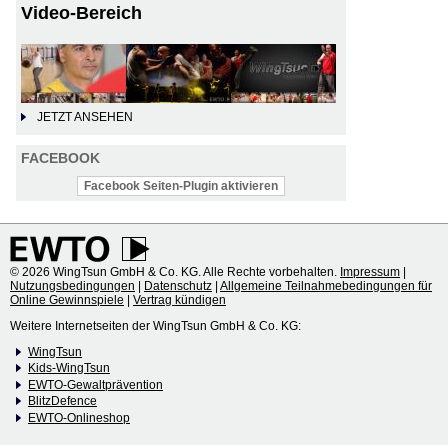
Video-Bereich
JETZT ANSEHEN
FACEBOOK
Facebook Seiten-Plugin aktivieren
© 2026 WingTsun GmbH & Co. KG. Alle Rechte vorbehalten.
Impressum
|
Nutzungsbedingungen
|
Datenschutz
|
Allgemeine Teilnahmebedingungen für
Online Gewinnspiele
|
Vertrag kündigen
Weitere Internetseiten der WingTsun GmbH & Co. KG:
WingTsun
Kids-WingTsun
EWTO-Gewaltprävention
BlitzDefence
EWTO-Onlineshop