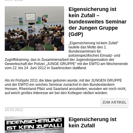
Eigensicherung ist
kein Zufall –
bundesweites Seminar
der Jungen Gruppe
(GdP)
„Eigensicherung ist kein Zufall“
lautete das Motto des 1.
Bundesseminars für
polizeispezifisches Einsatz- und
Zugriffstraining, das in Zusammenarbeit der Jugendorganisation der
Gewerkschaft der Polizei „JUNGE GRUPPE“ mit der EWTO am Wochenende
vom 22. bis 24. Juni 2012 in Saarbrücken stattfand.
Als im Frühjahr 2011 die Idee geboren wurde, mit der JUNGEN GRUPPE
und der EWTO ein solches Seminar zunächst in den Bundesländern
Hessen, Rheinland-Pfalz und Saarland anzubieten, wussten wir noch nicht,
auf welch großes Interesse wir bei den Kollegen stoßen würden.
ZUM ARTIKEL
10.03.2012
Eigensicherung ist
kein Zufall