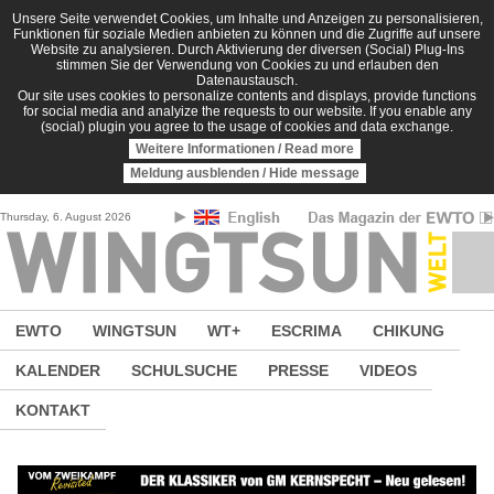
Direkt zum Inhalt
Unsere Seite verwendet Cookies, um Inhalte und Anzeigen zu personalisieren,
Funktionen für soziale Medien anbieten zu können und die Zugriffe auf unsere
Website zu analysieren. Durch Aktivierung der diversen (Social) Plug-Ins
stimmen Sie der Verwendung von Cookies zu und erlauben den
Datenaustausch.
Our site uses cookies to personalize contents and displays, provide functions
for social media and analyize the requests to our website. If you enable any
(social) plugin you agree to the usage of cookies and data exchange.
Weitere Informationen / Read more
Meldung ausblenden / Hide message
Thursday, 6. August 2026
EWTO
WINGTSUN
WT+
ESCRIMA
CHIKUNG
KALENDER
SCHULSUCHE
PRESSE
VIDEOS
KONTAKT