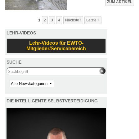
Seiten
ZUM ARTIKEL
1
2
3
4
Nächste ›
Letzte »
LEHR-VIDEOS
Lehr-Videos für EWTO-
Mitglieder/Servicebereich
SUCHE
Search this site
Kategorie
DIE INTELLIGENTE SELBSTVERTEIDIGUNG