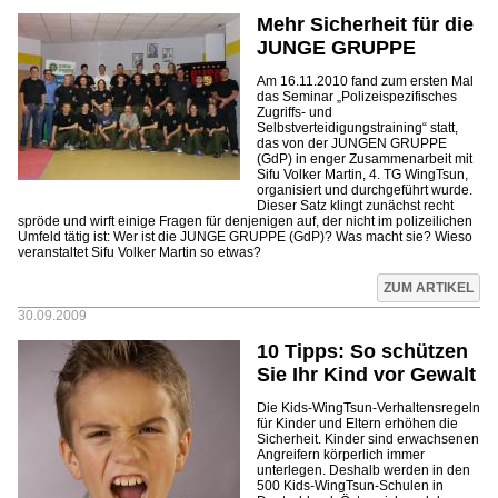
Mehr Sicherheit für die
JUNGE GRUPPE
Am 16.11.2010 fand zum ersten Mal
das Seminar „Polizeispezifisches
Zugriffs- und
Selbstverteidigungstraining“ statt,
das von der JUNGEN GRUPPE
(GdP) in enger Zusammenarbeit mit
Sifu Volker Martin, 4. TG WingTsun,
organisiert und durchgeführt wurde.
Dieser Satz klingt zunächst recht
spröde und wirft einige Fragen für denjenigen auf, der nicht im polizeilichen
Umfeld tätig ist: Wer ist die JUNGE GRUPPE (GdP)? Was macht sie? Wieso
veranstaltet Sifu Volker Martin so etwas?
ZUM ARTIKEL
30.09.2009
10 Tipps: So schützen
Sie Ihr Kind vor Gewalt
Die Kids-WingTsun-Verhaltensregeln
für Kinder und Eltern erhöhen die
Sicherheit. Kinder sind erwachsenen
Angreifern körperlich immer
unterlegen. Deshalb werden in den
500 Kids-WingTsun-Schulen in