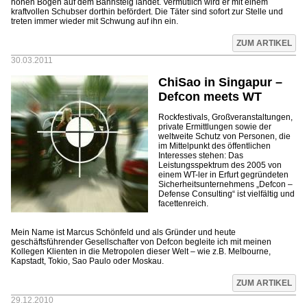
hohen Bogen auf dem Bahnsteig landet. Vermutlich wird er mit einem
kraftvollen Schubser dorthin befördert. Die Täter sind sofort zur Stelle und
treten immer wieder mit Schwung auf ihn ein.
ZUM ARTIKEL
30.03.2011
ChiSao in Singapur –
Defcon meets WT
Rockfestivals, Großveranstaltungen,
private Ermittlungen sowie der
weltweite Schutz von Personen, die
im Mittelpunkt des öffentlichen
Interesses stehen: Das
Leistungsspektrum des 2005 von
einem WT-ler in Erfurt gegründeten
Sicherheitsunternehmens „Defcon –
Defense Consulting“ ist vielfältig und
facettenreich.
Mein Name ist Marcus Schönfeld und als Gründer und heute
geschäftsführender Gesellschafter von Defcon begleite ich mit meinen
Kollegen Klienten in die Metropolen dieser Welt – wie z.B. Melbourne,
Kapstadt, Tokio, Sao Paulo oder Moskau.
ZUM ARTIKEL
29.12.2010