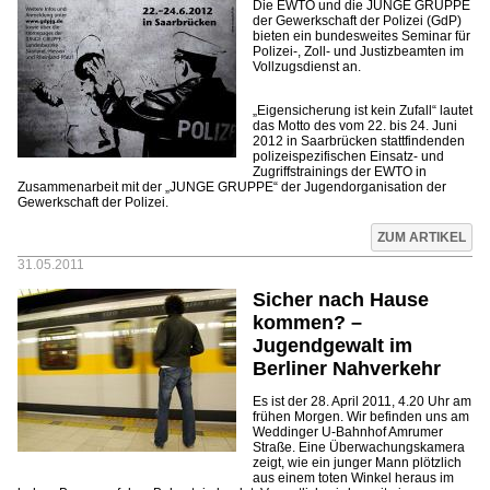
Die EWTO und die JUNGE GRUPPE
der Gewerkschaft der Polizei (GdP)
bieten ein bundesweites Seminar für
Polizei-, Zoll- und Justizbeamten im
Vollzugsdienst an.
„Eigensicherung ist kein Zufall“ lautet
das Motto des vom 22. bis 24. Juni
2012 in Saarbrücken stattfindenden
polizeispezifischen Einsatz- und
Zugriffstrainings der EWTO in
Zusammenarbeit mit der „JUNGE GRUPPE“ der Jugendorganisation der
Gewerkschaft der Polizei.
ZUM ARTIKEL
31.05.2011
Sicher nach Hause
kommen? –
Jugendgewalt im
Berliner Nahverkehr
Es ist der 28. April 2011, 4.20 Uhr am
frühen Morgen. Wir befinden uns am
Weddinger U-Bahnhof Amrumer
Straße. Eine Überwachungskamera
zeigt, wie ein junger Mann plötzlich
aus einem toten Winkel heraus im