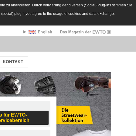
te zu analysieren. Durch Aktivierung der diversen (Social) Plug-Ins stimmen Sie
y (social) plugin you agree to the usage of cookies and data exchange.
KONTAKT
s für EWTO-
ervicebereich