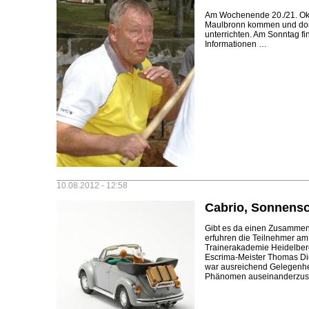
Am Wochenende 20./21. Okt
Maulbronn kommen und dort
unterrichten. Am Sonntag fin
Informationen …
10.08.2012 - 12:58
Cabrio, Sonnens
Gibt es da einen Zusammenh
erfuhren die Teilnehmer a
Trainerakademie Heidelberg 
Escrima-Meister Thomas Diet
war ausreichend Gelegenhe
Phänomen auseinanderzus