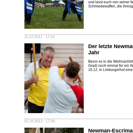
und lasst euch von seiner f
Schmiedewaffen, die ihresg
11.12.2012 - 17:24
Der letzte Newma
Jahr
Bevor es in die Weihnachts
Grad) noch einmal für ein 
16.12. in Limburgerhof ein
02.10.2012 - 17:04
Newman-Escrima m