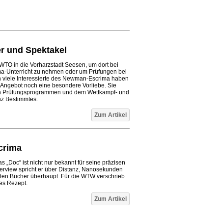
r und Spektakel
 EWTO in die Vorharzstadt Seesen, um dort bei
ma-Unterricht zu nehmen oder um Prüfungen bei
h viele Interessierte des Newman-Escrima haben
Angebot noch eine besondere Vorliebe. Sie
n Prüfungsprogrammen und dem Wettkampf- und
nz Bestimmtes.
Zum Artikel
crima
s „Doc“ ist nicht nur bekannt für seine präzisen
erview spricht er über Distanz, Nanosekunden
sten Bücher überhaupt. Für die WTW verschrieb
es Rezept.
Zum Artikel