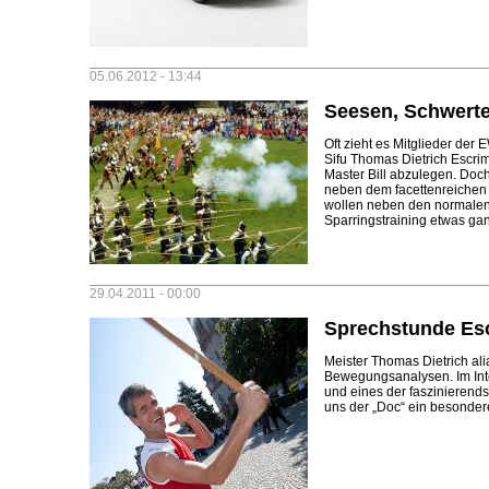
05.06.2012 - 13:44
Seesen, Schwerte
Oft zieht es Mitglieder der
Sifu Thomas Dietrich Escri
Master Bill abzulegen. Doc
neben dem facettenreichen 
wollen neben den normale
Sparringstraining etwas ga
29.04.2011 - 00:00
Sprechstunde Es
Meister Thomas Dietrich alia
Bewegungsanalysen. Im Int
und eines der faszinierend
uns der „Doc“ ein besonder
Seiten