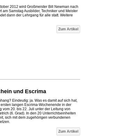
ober 2012 wird Großmeister Bill Newman nach
 am Samstag Ausbilder, Techniker und Meister
det dann der Lehrgang für alle statt. Weitere
Zum Artikel
chein und Escrima
ang? Eindeutig: ja. Was es damit auf sich hat,
m ersten langen Escrima-Wochenende in der
vom 20. bis 22. Juli unter der Leitung von
rich (6. Grad). In den 20 Unterrichtseinheiten
it, sich mit dem zugehörigen verbundenen
etzen.
Zum Artikel