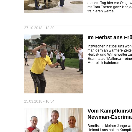
diesem Tag hier vor Ort g
mit Tom Theren ganz klar, d
trainieren werde.
27.10.2018 - 13:30
Im Herbst ans Fr
Inzwischen hat bei uns wohl
man gern an wärmere Zeite
Herbst- und Winterwetter zu 
Escrima auf Mallorca – eine
Meerblick trainieren…
25.03.2018 - 10:54
Vom Kampfkunstt
Newman-Escrima
Bereits als kleiner Junge wa
Heimat Laos hatten Kampfkü