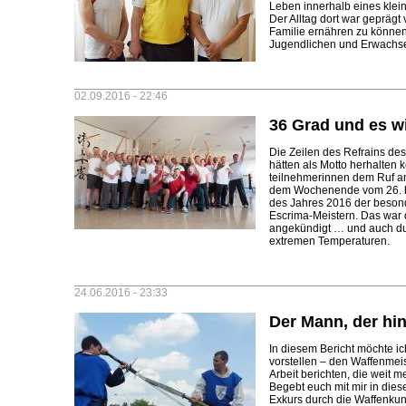
Leben innerhalb eines klei
Der Alltag dort war geprägt
Familie ernähren zu können.
Jugendlichen und Erwachs
02.09.2016 - 22:46
36 Grad und es w
Die Zeilen des Refrains d
hätten als Motto herhalten
teilnehmerinnen dem Ruf an
dem Wochenende vom 26. bi
des Jahres 2016 der besond
Escrima-Meistern. Das war 
angekündigt … und auch dur
extremen Temperaturen.
24.06.2016 - 23:33
Der Mann, der hin
In diesem Bericht möchte i
vorstellen – den Waffenmei
Arbeit berichten, die weit
Begebt euch mit mir in dies
Exkurs durch die Waffenkuns