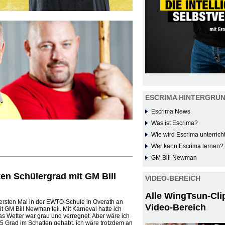
ESCRIMA HINTERGRU
Escrima News
Was ist Escrima?
Wie wird Escrima unterrich
Wer kann Escrima lernen?
GM Bill Newman
en Schülergrad mit GM Bill
VIDEO-BEREICH
Alle WingTsun-Cli
ersten Mal in der EWTO-Schule in Overath an
Video-Bereich
 GM Bill Newman teil. Mit Karneval hatte ich
s Wetter war grau und verregnet. Aber wäre ich
35 Grad im Schatten gehabt, ich wäre trotzdem an