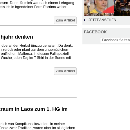
ewesen. Denn für mich war nach einem Lehrgang
ass ich in irgendeiner Form Escrima weiter
JETZT ANSEHEN
Zum Artikel
FACEBOOK
ühjahr denken
Facebook Seiten-
 überall der Herbst Einzug gehalten. Da denkt
n zurück oder plant gar dem ungemütlichen
entfliehen: Mallorca. In diesem Fall speziell
 Woche jeden Tag im T-Shirt in der Sonne mit
Zum Artikel
raum in Laos zum 1. HG im
r ich von Kampfkunst fasziniert. In meiner
nste zwar Tradition, waren aber im alltäglichen