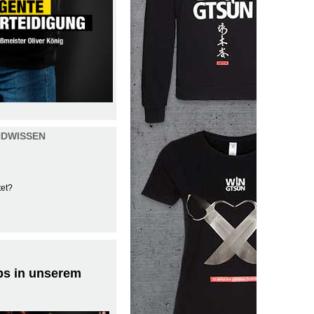
NDWISSEN
tet?
ps in unserem