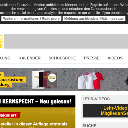
nktionen für soziale Medien anbieten zu können und die Zugriffe auf unsere Websi
der Verwendung von Cookies zu und erlauben den Datenaustausch.
unctions for social media and analyize the requests to our website. If you enable an
Weitere Informationen / Read more
Meldung ausblenden / Hide message
KUNG
KALENDER
SCHULSUCHE
PRESSE
VIDEOS
LEHR-VIDEOS
Lehr-Video
Mitglieder/S
SUCHE