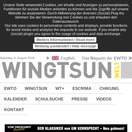
Direkt zum Inhalt
Unsere Seite verwendet Cookies, um Inhalte und Anzeigen zu personalisieren,
Funktionen für soziale Medien anbieten zu können und die Zugriffe auf unsere
Website zu analysieren. Durch Aktivierung der diversen (Social) Plug-Ins
stimmen Sie der Verwendung von Cookies zu und erlauben den
Datenaustausch.
Our site uses cookies to personalize contents and displays, provide functions
for social media and analyize the requests to our website. If you enable any
(social) plugin you agree to the usage of cookies and data exchange.
Weitere Informationen / Read more
Meldung ausblenden / Hide message
Saturday, 8. August 2026
EWTO
WINGTSUN
WT+
ESCRIMA
CHIKUNG
KALENDER
SCHULSUCHE
PRESSE
VIDEOS
KONTAKT