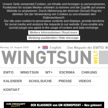
Direkt zum Inhalt
Unsere Seite verwendet Cookies, um Inhalte und Anzeigen zu personalisieren,
Funktionen für soziale Medien anbieten zu können und die Zugriffe auf unsere
Website zu analysieren. Durch Aktivierung der diversen (Social) Plug-Ins
stimmen Sie der Verwendung von Cookies zu und erlauben den
Datenaustausch.
Our site uses cookies to personalize contents and displays, provide functions
for social media and analyize the requests to our website. If you enable any
(social) plugin you agree to the usage of cookies and data exchange.
Weitere Informationen / Read more
Meldung ausblenden / Hide message
Monday, 10. August 2026
EWTO
WINGTSUN
WT+
ESCRIMA
CHIKUNG
KALENDER
SCHULSUCHE
PRESSE
VIDEOS
KONTAKT