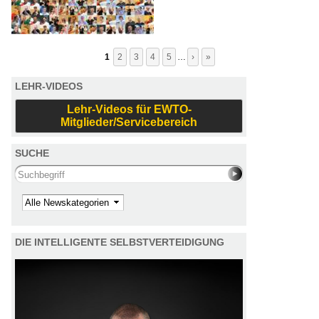
1
2
3
4
5
…
›
»
LEHR-VIDEOS
Lehr-Videos für EWTO-
Mitglieder/Servicebereich
SUCHE
Search this site
Kategorie
DIE INTELLIGENTE SELBSTVERTEIDIGUNG