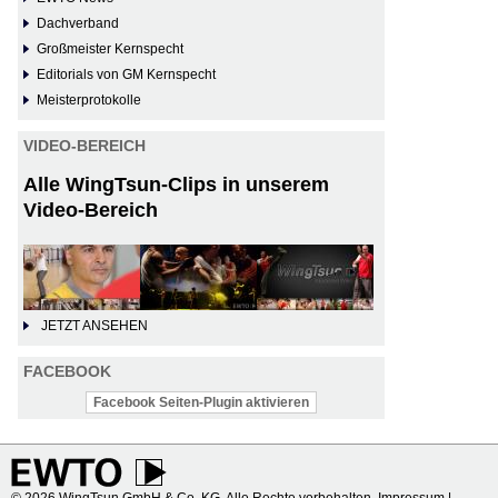
Dachverband
Großmeister Kernspecht
Editorials von GM Kernspecht
Meisterprotokolle
VIDEO-BEREICH
Alle WingTsun-Clips in unserem
Video-Bereich
JETZT ANSEHEN
FACEBOOK
Facebook Seiten-Plugin aktivieren
© 2026 WingTsun GmbH & Co. KG. Alle Rechte vorbehalten.
Impressum
|