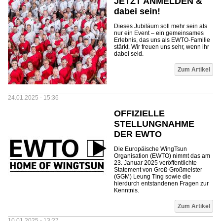
JETZT ANMELDEN &
dabei sein!
Dieses Jubiläum soll mehr sein als
nur ein Event – ein gemeinsames
Erlebnis, das uns als EWTO-Familie
stärkt. Wir freuen uns sehr, wenn ihr
dabei seid.
Zum Artikel
24.01.2025 - 15:36
OFFIZIELLE
STELLUNGNAHME
DER EWTO
Die Europäische WingTsun
Organisation (EWTO) nimmt das am
23. Januar 2025 veröffentlichte
Statement von Groß-Großmeister
(GGM) Leung Ting sowie die
hierdurch entstandenen Fragen zur
Kenntnis.
Zum Artikel
10.01.2025 - 13:27