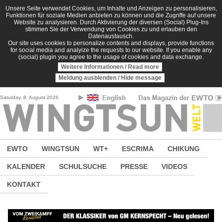
Direkt zum Inhalt
Unsere Seite verwendet Cookies, um Inhalte und Anzeigen zu personalisieren,
Funktionen für soziale Medien anbieten zu können und die Zugriffe auf unsere
Website zu analysieren. Durch Aktivierung der diversen (Social) Plug-Ins
stimmen Sie der Verwendung von Cookies zu und erlauben den
Datenaustausch.
Our site uses cookies to personalize contents and displays, provide functions
for social media and analyize the requests to our website. If you enable any
(social) plugin you agree to the usage of cookies and data exchange.
Weitere Informationen / Read more
Meldung ausblenden / Hide message
Saturday, 8. August 2026
EWTO
WINGTSUN
WT+
ESCRIMA
CHIKUNG
KALENDER
SCHULSUCHE
PRESSE
VIDEOS
KONTAKT