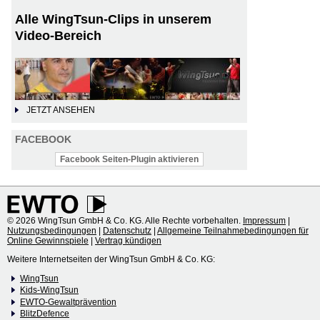
Alle WingTsun-Clips in unserem
Video-Bereich
JETZT ANSEHEN
FACEBOOK
Facebook Seiten-Plugin aktivieren
© 2026 WingTsun GmbH & Co. KG. Alle Rechte vorbehalten.
Impressum
|
Nutzungsbedingungen
|
Datenschutz
|
Allgemeine Teilnahmebedingungen für
Online Gewinnspiele
|
Vertrag kündigen
Weitere Internetseiten der WingTsun GmbH & Co. KG:
WingTsun
Kids-WingTsun
EWTO-Gewaltprävention
BlitzDefence