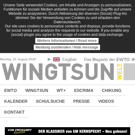
Direkt zum Inhalt
Unsere Seite verwendet Cookies, um Inhalte und Anzeigen zu personalisieren,
Funktionen für soziale Medien anbieten zu können und die Zugriffe auf unsere
Website zu analysieren. Durch Aktivierung der diversen (Social) Plug-Ins
stimmen Sie der Verwendung von Cookies zu und erlauben den
Datenaustausch.
Our site uses cookies to personalize contents and displays, provide functions
for social media and analyize the requests to our website. If you enable any
(social) plugin you agree to the usage of cookies and data exchange.
Weitere Informationen / Read more
Meldung ausblenden / Hide message
Monday, 10. August 2026
EWTO
WINGTSUN
WT+
ESCRIMA
CHIKUNG
KALENDER
SCHULSUCHE
PRESSE
VIDEOS
KONTAKT