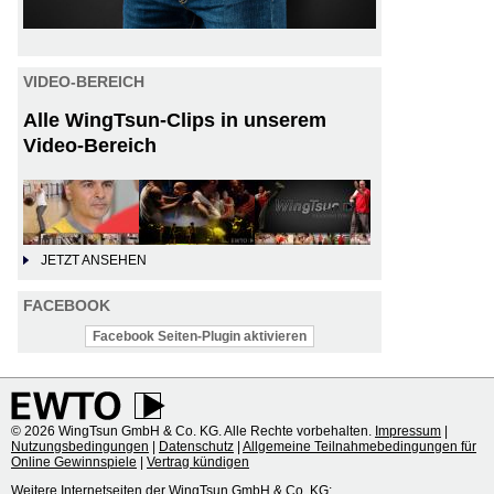
VIDEO-BEREICH
Alle WingTsun-Clips in unserem
Video-Bereich
JETZT ANSEHEN
FACEBOOK
Facebook Seiten-Plugin aktivieren
© 2026 WingTsun GmbH & Co. KG. Alle Rechte vorbehalten.
Impressum
|
Nutzungsbedingungen
|
Datenschutz
|
Allgemeine Teilnahmebedingungen für
Online Gewinnspiele
|
Vertrag kündigen
Weitere Internetseiten der WingTsun GmbH & Co. KG: