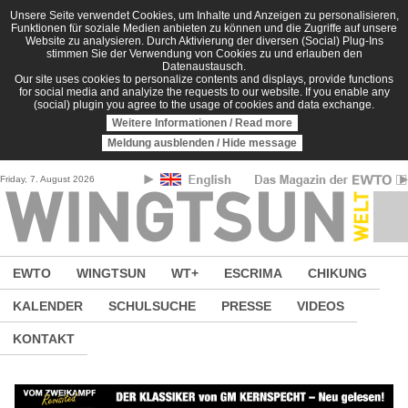
Direkt zum Inhalt
Unsere Seite verwendet Cookies, um Inhalte und Anzeigen zu personalisieren,
Funktionen für soziale Medien anbieten zu können und die Zugriffe auf unsere
Website zu analysieren. Durch Aktivierung der diversen (Social) Plug-Ins
stimmen Sie der Verwendung von Cookies zu und erlauben den
Datenaustausch.
Our site uses cookies to personalize contents and displays, provide functions
for social media and analyize the requests to our website. If you enable any
(social) plugin you agree to the usage of cookies and data exchange.
Weitere Informationen / Read more
Meldung ausblenden / Hide message
Friday, 7. August 2026
EWTO
WINGTSUN
WT+
ESCRIMA
CHIKUNG
KALENDER
SCHULSUCHE
PRESSE
VIDEOS
KONTAKT