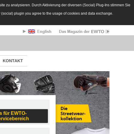
te zu analysieren. Durch Aktivierung der diversen (Social) Plug-Ins stimmen Sie
y (social) plugin you agree to the usage of cookies and data exchange.
KONTAKT
s für EWTO-
ervicebereich