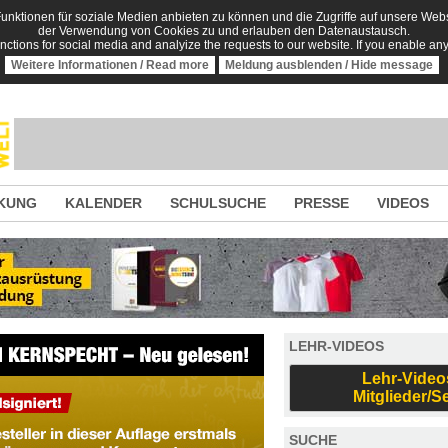
nktionen für soziale Medien anbieten zu können und die Zugriffe auf unsere Websi
der Verwendung von Cookies zu und erlauben den Datenaustausch.
unctions for social media and analyize the requests to our website. If you enable an
Weitere Informationen / Read more
Meldung ausblenden / Hide message
KUNG
KALENDER
SCHULSUCHE
PRESSE
VIDEOS
LEHR-VIDEOS
Lehr-Video
Mitglieder/S
SUCHE