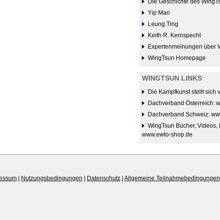
Die Geschichte des WingT
Yip Man
Leung Ting
Keith R. Kernspecht
Expertenmeinungen über 
WingTsun Homepage
WINGTSUN LINKS
Die Kampfkunst stellt sich
Dachverband Österreich: 
Dachverband Schweiz: ww
WingTsun Bücher, Videos, 
www.ewto-shop.de
ressum
|
Nutzungsbedingungen
|
Datenschutz
|
Allgemeine Teilnahmebedingungen 