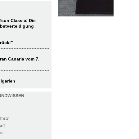
sun Classic: Die
lbstverteidigung
rück!"
ran Canaria vom 7.
lgarien
UNDWISSEN
htet?
en?
sun