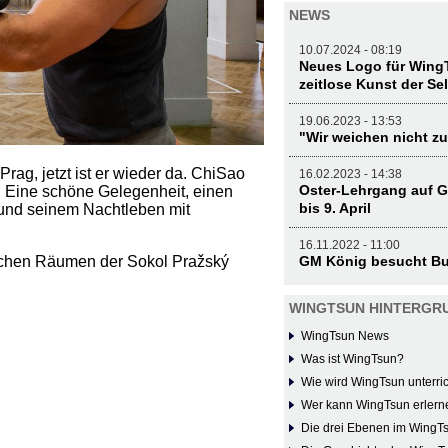
NEWS
10.07.2024 - 08:19
Neues Logo für WingT
zeitlose Kunst der Se
19.06.2023 - 13:53
"Wir weichen nicht zu
rag, jetzt ist er wieder da. ChiSao
16.02.2023 - 14:38
Oster-Lehrgang auf G
Eine schöne Gelegenheit, einen
bis 9. April
und seinem Nachtleben mit
16.11.2022 - 11:00
ischen Räumen der Sokol Pražský
GM König besucht Bu
WINGTSUN HINTERGR
WingTsun News
Was ist WingTsun?
Wie wird WingTsun unterric
Wer kann WingTsun erlern
Die drei Ebenen im WingT