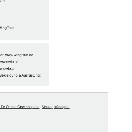
sun
WingTsun
 vor: www.wingtsun.de
www.ewto.at
w.ewto.ch
Bekleidung & Ausrüstung:
für Online Gewinnspiele
|
Vertrag kündigen