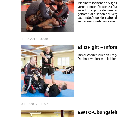
Mit einem lachenden Auge 
vergangenen Reisen zu
Bli
zurück. Es gab viele wund
gehören alle schon der Ve
lachende Auge sieht aber, 
keiner mehr nehmen kann.
11.02.2018 - 00:36
BlitzFight – Info
Immer wieder tauchen Fra
Deshalb wollen wir sie hier
31.10.2017 - 11:07
EWTO-Übungsleite