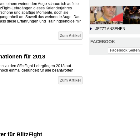
und einem weinenden Auge schaue ich auf die
tz
Fight-Lehrgängen dieses Kalenderjahres
erschöne und spaßige Momente, doch sie
rgangenheit an. Soweit das weinende Auge. Das
dass diese Erfahrungen und Trainingserfolge mir
JETZT ANSEHEN
Zum Artikel
FACEBOOK
Facebook Seiten-
rmationen für 2018
gen zu den
Blitz
Fight-Lehrgängen 2018 auf.
 noch einmal gebündelt für alle beantworten!
Zum Artikel
r für BlitzFight