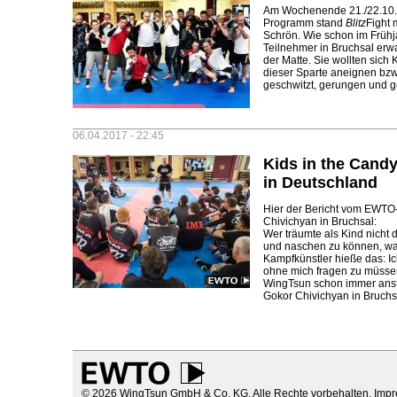
Am Wochenende 21./22.10. g
Programm stand
Blitz
Fight 
Schrön. Wie schon im Frühj
Teilnehmer in Bruchsal erw
der Matte. Sie wollten sich
dieser Sparte aneignen bzw. 
geschwitzt, gerungen und g
06.04.2017 - 22:45
Kids in the Cand
in Deutschland
Hier der Bericht vom EWTO
Chivichyan in Bruchsal:
Wer träumte als Kind nicht
und naschen zu können, wa
Kampfkünstler hieße das: Ic
ohne mich fragen zu müssen
WingTsun schon immer anst
Gokor Chivichyan in Bruchsal
© 2026 WingTsun GmbH & Co. KG. Alle Rechte vorbehalten.
Imp