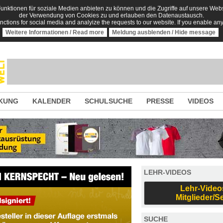
nktionen für soziale Medien anbieten zu können und die Zugriffe auf unsere Websi
der Verwendung von Cookies zu und erlauben den Datenaustausch.
unctions for social media and analyize the requests to our website. If you enable an
Weitere Informationen / Read more
Meldung ausblenden / Hide message
KUNG
KALENDER
SCHULSUCHE
PRESSE
VIDEOS
LEHR-VIDEOS
Lehr-Video
Mitglieder/S
SUCHE