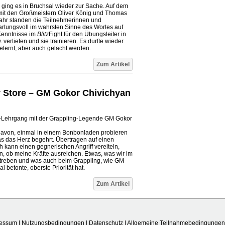
ing es in Bruchsal wieder zur Sache. Auf dem
mit den Großmeistern Oliver König und Thomas
ahr standen die Teilnehmerinnen und
artungsvoll im wahrsten Sinne des Wortes auf
 Kenntnisse im
Blitz
Fight für den Übungsleiter in
vertiefen und sie trainieren. Es durfte wieder
elernt, aber auch gelacht werden.
Zum Artikel
y Store – GM Gokor Chivichyan
-Lehrgang mit der Grappling-Legende GM Gokor
 davon, einmal in einem Bonbonladen probieren
s das Herz begehrt. Übertragen auf einen
h kann einen gegnerischen Angriff vereiteln,
, ob meine Kräfte ausreichen. Etwas, was wir im
reben und was auch beim Grappling, wie GM
 betonte, oberste Priorität hat.
Zum Artikel
ressum
|
Nutzungsbedingungen
|
Datenschutz
|
Allgemeine Teilnahmebedingungen 