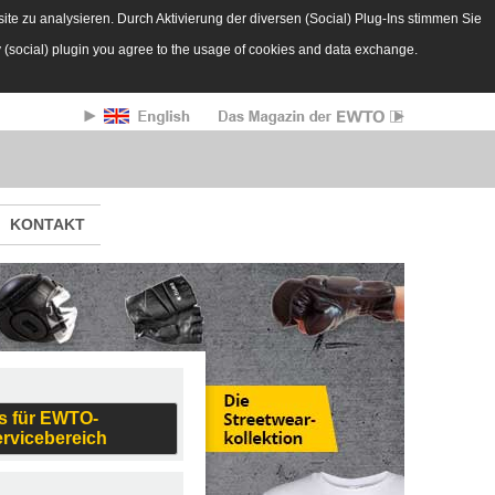
te zu analysieren. Durch Aktivierung der diversen (Social) Plug-Ins stimmen Sie
y (social) plugin you agree to the usage of cookies and data exchange.
KONTAKT
s für EWTO-
ervicebereich