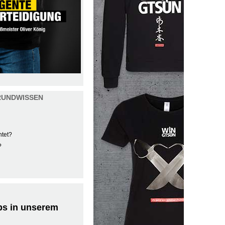
RUNDWISSEN
htet?
?
ps in unserem