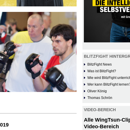
BLITZFIGHT HINTERG
BlitzFight News
Was ist BlitzFight?
Wie wird BlitzFight unterric
Wer kann BlitzFight lernen
Oliver König
Thomas Schrön
VIDEO-BEREICH
Alle WingTsun-Cli
2019
Video-Bereich