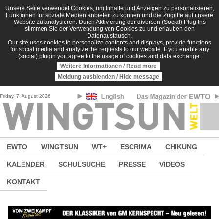
Direkt zum Inhalt
Unsere Seite verwendet Cookies, um Inhalte und Anzeigen zu personalisieren,
Funktionen für soziale Medien anbieten zu können und die Zugriffe auf unsere
Website zu analysieren. Durch Aktivierung der diversen (Social) Plug-Ins
stimmen Sie der Verwendung von Cookies zu und erlauben den
Datenaustausch.
Our site uses cookies to personalize contents and displays, provide functions
for social media and analyize the requests to our website. If you enable any
(social) plugin you agree to the usage of cookies and data exchange.
Weitere Informationen / Read more
Meldung ausblenden / Hide message
Friday, 7. August 2026
EWTO
WINGTSUN
WT+
ESCRIMA
CHIKUNG
KALENDER
SCHULSUCHE
PRESSE
VIDEOS
KONTAKT