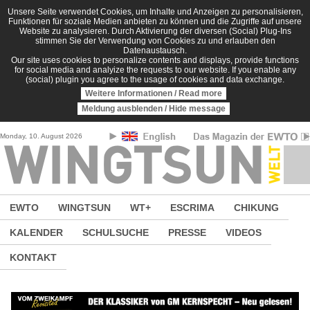
Direkt zum Inhalt
Unsere Seite verwendet Cookies, um Inhalte und Anzeigen zu personalisieren,
Funktionen für soziale Medien anbieten zu können und die Zugriffe auf unsere
Website zu analysieren. Durch Aktivierung der diversen (Social) Plug-Ins
stimmen Sie der Verwendung von Cookies zu und erlauben den
Datenaustausch.
Our site uses cookies to personalize contents and displays, provide functions
for social media and analyize the requests to our website. If you enable any
(social) plugin you agree to the usage of cookies and data exchange.
Weitere Informationen / Read more
Meldung ausblenden / Hide message
Monday, 10. August 2026
EWTO
WINGTSUN
WT+
ESCRIMA
CHIKUNG
KALENDER
SCHULSUCHE
PRESSE
VIDEOS
KONTAKT