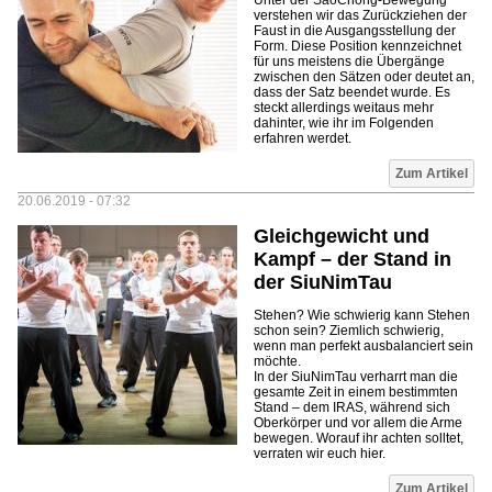
Unter der SaoChong-Bewegung
verstehen wir das Zurückziehen der
Faust in die Ausgangsstellung der
Form. Diese Position kennzeichnet
für uns meistens die Übergänge
zwischen den Sätzen oder deutet an,
dass der Satz beendet wurde. Es
steckt allerdings weitaus mehr
dahinter, wie ihr im Folgenden
erfahren werdet.
Zum Artikel
20.06.2019 - 07:32
Gleichgewicht und
Kampf – der Stand in
der SiuNimTau
Stehen? Wie schwierig kann Stehen
schon sein? Ziemlich schwierig,
wenn man perfekt ausbalanciert sein
möchte.
In der SiuNimTau verharrt man die
gesamte Zeit in einem bestimmten
Stand – dem IRAS, während sich
Oberkörper und vor allem die Arme
bewegen. Worauf ihr achten solltet,
verraten wir euch hier.
Zum Artikel