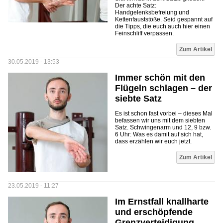
Der achte Satz:
Handgelenksbefreiung und
Kettenfauststöße. Seid gespannt auf
die Tipps, die euch auch hier einen
Feinschliff verpassen.
Zum Artikel
30.05.2019 - 13:53
Immer schön mit den
Flügeln schlagen – der
siebte Satz
Es ist schon fast vorbei – dieses Mal
befassen wir uns mit dem siebten
Satz. Schwingenarm und 12, 9 bzw.
6 Uhr: Was es damit auf sich hat,
dass erzählen wir euch jetzt.
Zum Artikel
23.05.2019 - 11:27
Im Ernstfall knallharte
und erschöpfende
Grenzverteidigung