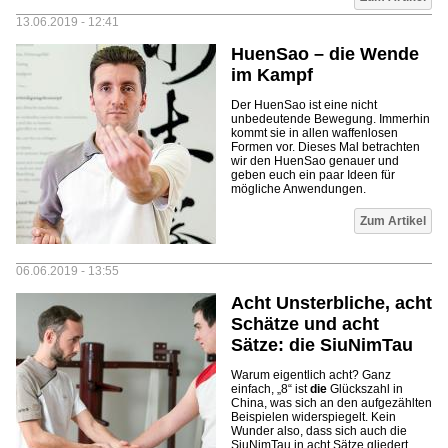
13.06.2019 - 12:41
HuenSao – die Wende
im Kampf
Der HuenSao ist eine nicht
unbedeutende Bewegung. Immerhin
kommt sie in allen waffenlosen
Formen vor. Dieses Mal betrachten
wir den HuenSao genauer und
geben euch ein paar Ideen für
mögliche Anwendungen.
Zum Artikel
06.06.2019 - 13:55
Acht Unsterbliche, acht
Schätze und acht
Sätze: die SiuNimTau
Warum eigentlich acht? Ganz
einfach, „8“ ist
die
Glückszahl in
China, was sich an den aufgezählten
Beispielen widerspiegelt. Kein
Wunder also, dass sich auch die
SiuNimTau in acht Sätze gliedert.