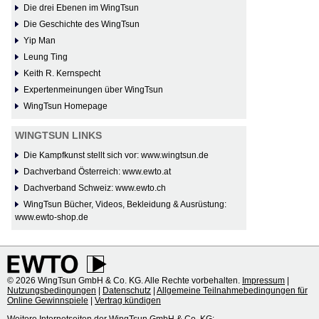
Die drei Ebenen im WingTsun
Die Geschichte des WingTsun
Yip Man
Leung Ting
Keith R. Kernspecht
Expertenmeinungen über WingTsun
WingTsun Homepage
WINGTSUN LINKS
Die Kampfkunst stellt sich vor: www.wingtsun.de
Dachverband Österreich: www.ewto.at
Dachverband Schweiz: www.ewto.ch
WingTsun Bücher, Videos, Bekleidung & Ausrüstung:
www.ewto-shop.de
© 2026 WingTsun GmbH & Co. KG. Alle Rechte vorbehalten.
Impressum
|
Nutzungsbedingungen
|
Datenschutz
|
Allgemeine Teilnahmebedingungen für
Online Gewinnspiele
|
Vertrag kündigen
Weitere Internetseiten der WingTsun GmbH & Co. KG: