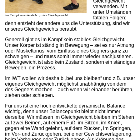
Gleichgewicht
verwenden. Mit
unter Umständen
Im Kampf unerlässlich: gutes Gleichgewicht
fatalen Folgen;
denn entzieht der andere uns die Unterstützung, sind wir
unseres Gleichgewichts beraubt.
Generell gibt es im Kampf kein stabiles Gleichgewicht.
Unser Körper ist ständig in Bewegung – sei es nur Atmung
oder Muskeltonus, vom Einfluss eines Gegners ganz zu
schweigen – und muss somit immer wieder nachjustieren.
Gleichgewicht ist also kein Zustand, sondern ein ständiges
Bewegen, ein Prozess..
Im iWT wollen wir deshalb „bei uns bleiben“ und z.B. unser
eigenes Gleichgewicht möglichst unabhängig von dem
des Gegners machen – auch wenn wir einander berühren,
ziehen oder schieben.
Für uns ist eine hoch entwickelte dynamische Balance
wichtig, denn unser Balancepunkt bleibt nicht immer
derselbe. Wir müssen im Gleichgewicht bleiben im Stehen
auf zwei Beinen, auf einem Fuß, im Sitzen, im Knien,
gegen eine Wand gelehnt, auf dem Rücken, im Springen,
im Vor- und Zurückgehen, bei einer Gewichtsverlagerung,
beim Vorbeugen oder Zurücklehnen. Als Krönung des