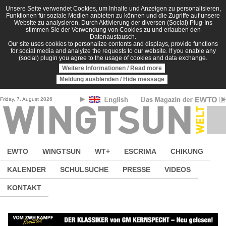
Direkt zum Inhalt
Unsere Seite verwendet Cookies, um Inhalte und Anzeigen zu personalisieren,
Funktionen für soziale Medien anbieten zu können und die Zugriffe auf unsere
Website zu analysieren. Durch Aktivierung der diversen (Social) Plug-Ins
stimmen Sie der Verwendung von Cookies zu und erlauben den
Datenaustausch.
Our site uses cookies to personalize contents and displays, provide functions
for social media and analyize the requests to our website. If you enable any
(social) plugin you agree to the usage of cookies and data exchange.
Weitere Informationen / Read more
Meldung ausblenden / Hide message
Friday, 7. August 2026
EWTO
WINGTSUN
WT+
ESCRIMA
CHIKUNG
KALENDER
SCHULSUCHE
PRESSE
VIDEOS
KONTAKT