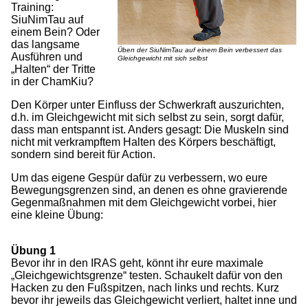
Training:
SiuNimTau auf
einem Bein? Oder
das langsame
Üben der SiuNimTau auf einem Bein verbessert das
Ausführen und
Gleichgewicht mit sich selbst
„Halten“ der Tritte
in der ChamKiu?
Den Körper unter Einfluss der Schwerkraft auszurichten,
d.h. im Gleichgewicht mit sich selbst zu sein, sorgt dafür,
dass man entspannt ist. Anders gesagt: Die Muskeln sind
nicht mit verkrampftem Halten des Körpers beschäftigt,
sondern sind bereit für Action.
Um das eigene Gespür dafür zu verbessern, wo eure
Bewegungsgrenzen sind, an denen es ohne gravierende
Gegenmaßnahmen mit dem Gleichgewicht vorbei, hier
eine kleine Übung:
Übung 1
Bevor ihr in den IRAS geht, könnt ihr eure maximale
„Gleichgewichtsgrenze“ testen. Schaukelt dafür von den
Hacken zu den Fußspitzen, nach links und rechts. Kurz
bevor ihr jeweils das Gleichgewicht verliert, haltet inne und