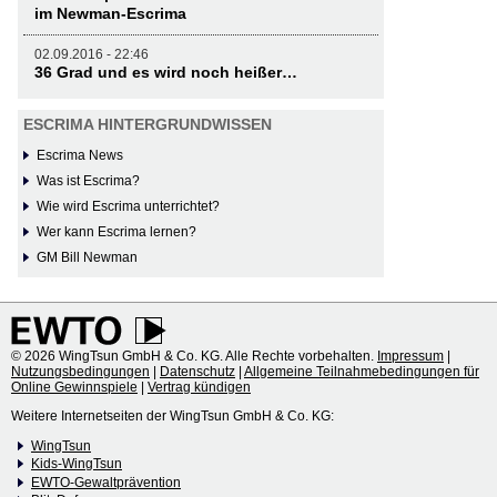
im Newman-Escrima
02.09.2016 - 22:46
36 Grad und es wird noch heißer…
ESCRIMA HINTERGRUNDWISSEN
Escrima News
Was ist Escrima?
Wie wird Escrima unterrichtet?
Wer kann Escrima lernen?
GM Bill Newman
© 2026 WingTsun GmbH & Co. KG. Alle Rechte vorbehalten.
Impressum
|
Nutzungsbedingungen
|
Datenschutz
|
Allgemeine Teilnahmebedingungen für
Online Gewinnspiele
|
Vertrag kündigen
Weitere Internetseiten der WingTsun GmbH & Co. KG:
WingTsun
Kids-WingTsun
EWTO-Gewaltprävention