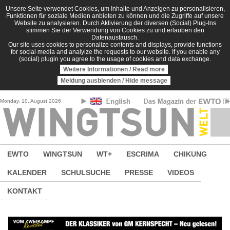
Direkt zum Inhalt
Unsere Seite verwendet Cookies, um Inhalte und Anzeigen zu personalisieren,
Funktionen für soziale Medien anbieten zu können und die Zugriffe auf unsere
Website zu analysieren. Durch Aktivierung der diversen (Social) Plug-Ins
stimmen Sie der Verwendung von Cookies zu und erlauben den
Datenaustausch.
Our site uses cookies to personalize contents and displays, provide functions
for social media and analyize the requests to our website. If you enable any
(social) plugin you agree to the usage of cookies and data exchange.
Weitere Informationen / Read more
Meldung ausblenden / Hide message
Monday, 10. August 2026
EWTO
WINGTSUN
WT+
ESCRIMA
CHIKUNG
KALENDER
SCHULSUCHE
PRESSE
VIDEOS
KONTAKT