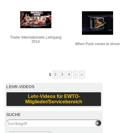
Trailer Internationaler Lehrgang
2014
When Push comes to shove
1
2
3
4
›
»
LEHR-VIDEOS
Lehr-Videos für EWTO-
Mitglieder/Servicebereich
SUCHE
Search this site