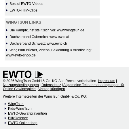
Best of EWTO-Videos
EWTO-FHM-Clips
WINGTSUN LINKS
Die Kampfkunst stellt sich vor: www.wingtsun.de
Dachverband Österreich: www.ewto.at
Dachverband Schweiz: www.ewto.ch
WingTsun Bücher, Videos, Bekleidung & Ausrüstung:
www.ewto-shop.de
© 2026 WingTsun GmbH & Co. KG. Alle Rechte vorbehalten.
Impressum
|
Nutzungsbedingungen
|
Datenschutz
|
Allgemeine Teilnahmebedingungen für
Online Gewinnspiele
|
Vertrag kündigen
Weitere Internetseiten der WingTsun GmbH & Co. KG:
WingTsun
Kids-WingTsun
EWTO-Gewaltprävention
BlitzDefence
EWTO-Onlineshop