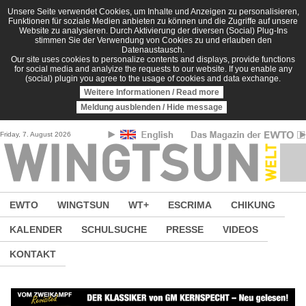
Direkt zum Inhalt
Unsere Seite verwendet Cookies, um Inhalte und Anzeigen zu personalisieren,
Funktionen für soziale Medien anbieten zu können und die Zugriffe auf unsere
Website zu analysieren. Durch Aktivierung der diversen (Social) Plug-Ins
stimmen Sie der Verwendung von Cookies zu und erlauben den
Datenaustausch.
Our site uses cookies to personalize contents and displays, provide functions
for social media and analyize the requests to our website. If you enable any
(social) plugin you agree to the usage of cookies and data exchange.
Weitere Informationen / Read more
Meldung ausblenden / Hide message
Friday, 7. August 2026
EWTO
WINGTSUN
WT+
ESCRIMA
CHIKUNG
KALENDER
SCHULSUCHE
PRESSE
VIDEOS
KONTAKT