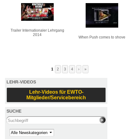
Trailer Internationaler Lehrgang
2014
When Push comes to shove
1
2
3
4
›
»
LEHR-VIDEOS
Lehr-Videos für EWTO-
Mitglieder/Servicebereich
SUCHE
Search this site
Kategorie