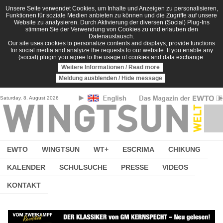
Direkt zum Inhalt
Unsere Seite verwendet Cookies, um Inhalte und Anzeigen zu personalisieren,
Funktionen für soziale Medien anbieten zu können und die Zugriffe auf unsere
Website zu analysieren. Durch Aktivierung der diversen (Social) Plug-Ins
stimmen Sie der Verwendung von Cookies zu und erlauben den
Datenaustausch.
Our site uses cookies to personalize contents and displays, provide functions
for social media and analyize the requests to our website. If you enable any
(social) plugin you agree to the usage of cookies and data exchange.
Weitere Informationen / Read more
Meldung ausblenden / Hide message
Saturday, 8. August 2026
EWTO
WINGTSUN
WT+
ESCRIMA
CHIKUNG
KALENDER
SCHULSUCHE
PRESSE
VIDEOS
KONTAKT