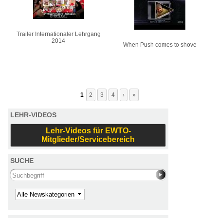
Trailer Internationaler Lehrgang
2014
When Push comes to shove
1
2
3
4
›
»
LEHR-VIDEOS
Lehr-Videos für EWTO-
Mitglieder/Servicebereich
SUCHE
Search this site
Kategorie