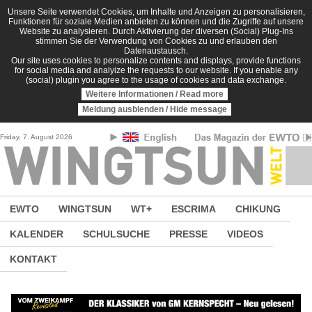
Direkt zum Inhalt
Unsere Seite verwendet Cookies, um Inhalte und Anzeigen zu personalisieren,
Funktionen für soziale Medien anbieten zu können und die Zugriffe auf unsere
Website zu analysieren. Durch Aktivierung der diversen (Social) Plug-Ins
stimmen Sie der Verwendung von Cookies zu und erlauben den
Datenaustausch.
Our site uses cookies to personalize contents and displays, provide functions
for social media and analyize the requests to our website. If you enable any
(social) plugin you agree to the usage of cookies and data exchange.
Weitere Informationen / Read more
Meldung ausblenden / Hide message
Friday, 7. August 2026
EWTO
WINGTSUN
WT+
ESCRIMA
CHIKUNG
KALENDER
SCHULSUCHE
PRESSE
VIDEOS
KONTAKT