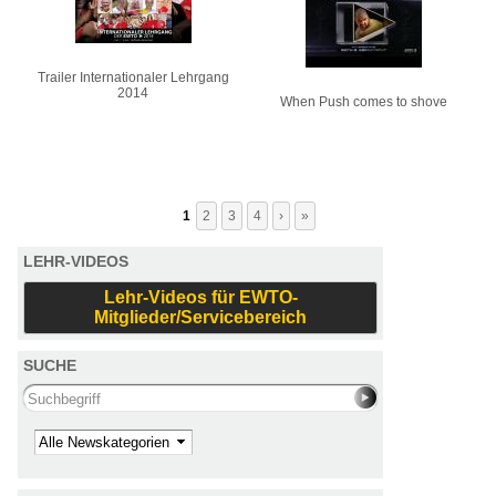
Trailer Internationaler Lehrgang
2014
When Push comes to shove
1
2
3
4
›
»
LEHR-VIDEOS
Lehr-Videos für EWTO-
Mitglieder/Servicebereich
SUCHE
Search this site
Kategorie