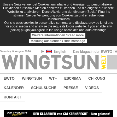
Direkt zum Inhalt
Unsere Seite verwendet Cookies, um Inhalte und Anzeigen zu personalisieren,
Funktionen für soziale Medien anbieten zu können und die Zugriffe auf unsere
Website zu analysieren. Durch Aktivierung der diversen (Social) Plug-Ins
stimmen Sie der Verwendung von Cookies zu und erlauben den
Datenaustausch.
Our site uses cookies to personalize contents and displays, provide functions
for social media and analyize the requests to our website. If you enable any
(social) plugin you agree to the usage of cookies and data exchange.
Weitere Informationen / Read more
Meldung ausblenden / Hide message
Saturday, 8. August 2026
EWTO
WINGTSUN
WT+
ESCRIMA
CHIKUNG
KALENDER
SCHULSUCHE
PRESSE
VIDEOS
KONTAKT