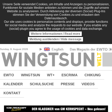
Direkt zum Inhalt
Unsere Seite verwendet Cookies, um Inhalte und Anzeigen zu personalisieren,
Funktionen für soziale Medien anbieten zu können und die Zugriffe auf unsere
Website zu analysieren. Durch Aktivierung der diversen (Social) Plug-Ins
stimmen Sie der Verwendung von Cookies zu und erlauben den
Datenaustausch.
Our site uses cookies to personalize contents and displays, provide functions
for social media and analyize the requests to our website. If you enable any
(social) plugin you agree to the usage of cookies and data exchange.
Weitere Informationen / Read more
Meldung ausblenden / Hide message
Sunday, 9. August 2026
EWTO
WINGTSUN
WT+
ESCRIMA
CHIKUNG
KALENDER
SCHULSUCHE
PRESSE
VIDEOS
KONTAKT