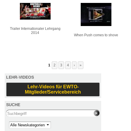
Trailer Internationaler Lehrgang
2014
When Push comes to shove
1
2
3
4
›
»
LEHR-VIDEOS
Lehr-Videos für EWTO-
Mitglieder/Servicebereich
SUCHE
Search this site
Kategorie