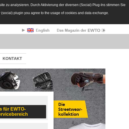
te zu analysieren. Durch Aktivierung der diversen (Social) Plug-Ins stimmen Sie
y (social) plugin you agree to the usage of cookies and data exchange.
KONTAKT
s für EWTO-
ervicebereich