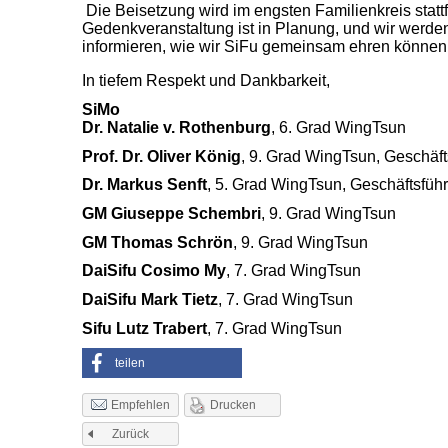
Die Beisetzung wird im engsten Familienkreis stattfi
Gedenkveranstaltung ist in Planung, und wir werden
informieren, wie wir SiFu gemeinsam ehren können
In tiefem Respekt und Dankbarkeit,
SiMo
Dr. Natalie v. Rothenburg
, 6. Grad WingTsun
Prof. Dr. Oliver König
, 9. Grad WingTsun, Geschä
Dr. Markus Senft
, 5. Grad WingTsun, Geschäftsf
GM Giuseppe Schembri
, 9. Grad WingTsun
GM Thomas Schrön
, 9. Grad WingTsun
DaiSifu Cosimo My
, 7. Grad WingTsun
DaiSifu Mark Tietz
, 7. Grad WingTsun
Sifu Lutz Trabert
, 7. Grad WingTsun
teilen
Drucken
Empfehlen
Zurück