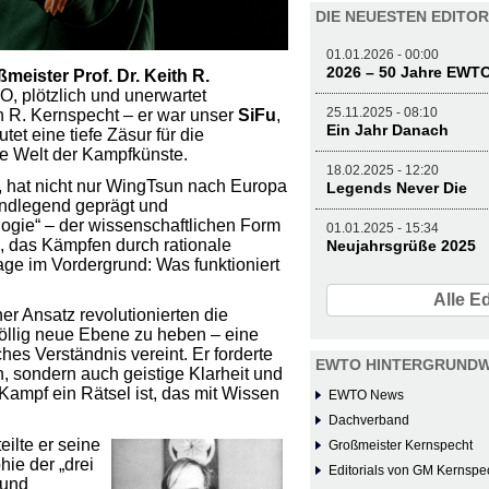
DIE NEUESTEN EDITOR
01.01.2026 - 00:00
2026 – 50 Jahre EWT
meister Prof. Dr.
Keith R.
, plötzlich und unerwartet
25.11.2025 - 08:10
th R. Kernspecht – er war unser
SiFu
,
Ein Jahr Danach
tet eine tiefe Zäsur für die
e Welt der Kampfkünste.
18.02.2025 - 12:20
n, hat nicht nur WingTsun nach Europa
Legends Never Die
rundlegend geprägt und
logie“ – der wissenschaftlichen Form
01.01.2025 - 15:34
, das Kämpfen durch rationale
Neujahrsgrüße 2025
age im Vordergrund: Was funktioniert
Alle Ed
er Ansatz revolutionierten die
öllig neue Ebene zu heben – eine
es Verständnis vereint. Er forderte
EWTO HINTERGRUNDW
n, sondern auch geistige Klarheit und
Kampf ein Rätsel ist, das mit Wissen
EWTO News
Dachverband
ilte er seine
Großmeister Kernspecht
ie der „drei
Editorials von GM Kernspe
 und