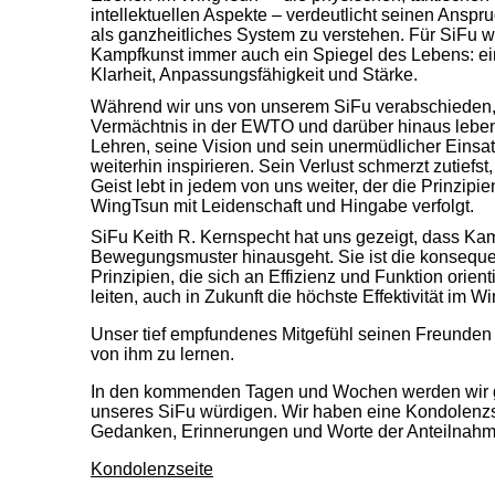
intellektuellen Aspekte – verdeutlicht seinen Ansp
als ganzheitliches System zu verstehen. Für SiFu w
Kampfkunst immer auch ein Spiegel des Lebens: ei
Klarheit, Anpassungsfähigkeit und Stärke.
Während wir uns von unserem SiFu verabschieden, 
Vermächtnis in der EWTO und darüber hinaus leben
Lehren, seine Vision und sein unermüdlicher Einsa
weiterhin inspirieren. Sein Verlust schmerzt zutiefst
Geist lebt in jedem von uns weiter, der die Prinzipi
WingTsun mit Leidenschaft und Hingabe verfolgt.
SiFu Keith R. Kernspecht hat uns gezeigt, dass Kam
Bewegungsmuster hinausgeht. Sie ist die konsequ
Prinzipien, die sich an Effizienz und Funktion orien
leiten, auch in Zukunft die höchste Effektivität im W
Unser tief empfundenes Mitgefühl seinen Freunden u
von ihm zu lernen.
In den kommenden Tagen und Wochen werden wir
unseres SiFu würdigen. Wir haben eine Kondolenzsei
Gedanken, Erinnerungen und Worte der Anteilnahme
Kondolenzseite