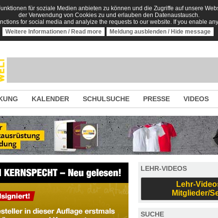
nktionen für soziale Medien anbieten zu können und die Zugriffe auf unsere Websi
der Verwendung von Cookies zu und erlauben den Datenaustausch.
unctions for social media and analyize the requests to our website. If you enable an
Weitere Informationen / Read more
Meldung ausblenden / Hide message
KUNG
KALENDER
SCHULSUCHE
PRESSE
VIDEOS
LEHR-VIDEOS
Lehr-Video
Mitglieder/S
SUCHE