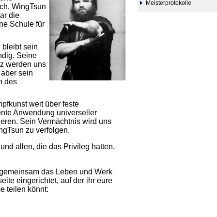
Meisterprotokolle
ruch, WingTsun
ar die
ne Schule für
bleibt sein
dig. Seine
tz werden uns
, aber sein
en des
pfkunst weit über feste
ente Anwendung universeller
tieren. Sein Vermächtnis wird uns
ingTsun zu verfolgen.
nd allen, die das Privileg hatten,
 gemeinsam das Leben und Werk
te eingerichtet, auf der ihr eure
 teilen könnt: