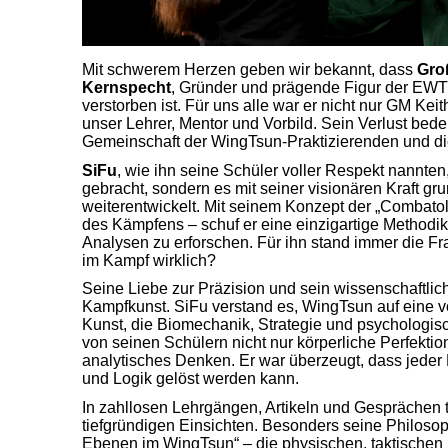
Mit schwerem Herzen geben wir bekannt, dass
Groß
Kernspecht
, Gründer und prägende Figur der EWTO
verstorben ist. Für uns alle war er nicht nur GM Kei
unser Lehrer, Mentor und Vorbild. Sein Verlust bedeu
Gemeinschaft der WingTsun-Praktizierenden und di
SiFu
, wie ihn seine Schüler voller Respekt nannte
gebracht, sondern es mit seiner visionären Kraft g
weiterentwickelt. Mit seinem Konzept der „Combato
des Kämpfens – schuf er eine einzigartige Methodik
Analysen zu erforschen. Für ihn stand immer die Fr
im Kampf wirklich?
Seine Liebe zur Präzision und sein wissenschaftlich
Kampfkunst. SiFu verstand es, WingTsun auf eine v
Kunst, die Biomechanik, Strategie und psychologisch
von seinen Schülern nicht nur körperliche Perfektio
analytisches Denken. Er war überzeugt, dass jeder 
und Logik gelöst werden kann.
In zahllosen Lehrgängen, Artikeln und Gesprächen te
tiefgründigen Einsichten. Besonders seine Philosoph
Ebenen im WingTsun“ – die physischen, taktischen