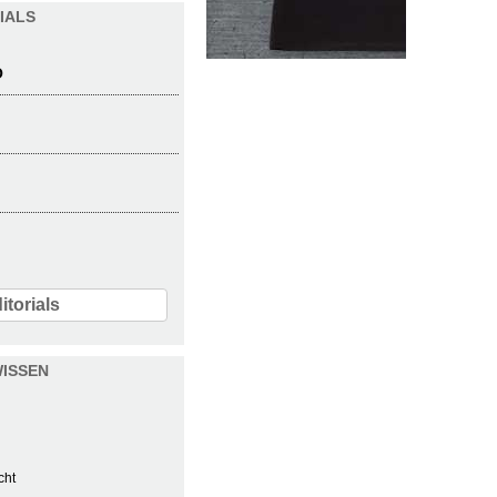
IALS
O
itorials
ISSEN
cht