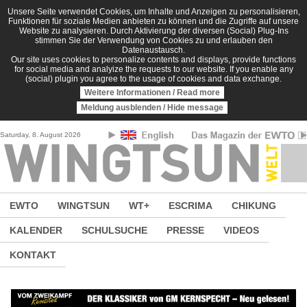
Direkt zum Inhalt
Unsere Seite verwendet Cookies, um Inhalte und Anzeigen zu personalisieren,
Funktionen für soziale Medien anbieten zu können und die Zugriffe auf unsere
Website zu analysieren. Durch Aktivierung der diversen (Social) Plug-Ins
stimmen Sie der Verwendung von Cookies zu und erlauben den
Datenaustausch.
Our site uses cookies to personalize contents and displays, provide functions
for social media and analyize the requests to our website. If you enable any
(social) plugin you agree to the usage of cookies and data exchange.
Weitere Informationen / Read more
Meldung ausblenden / Hide message
Saturday, 8. August 2026
EWTO
WINGTSUN
WT+
ESCRIMA
CHIKUNG
KALENDER
SCHULSUCHE
PRESSE
VIDEOS
KONTAKT