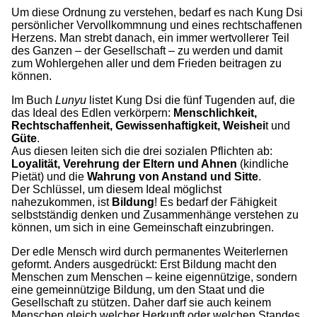
Um diese Ordnung zu verstehen, bedarf es nach Kung Dsi
persönlicher Vervollkommnung und eines rechtschaffenen
Herzens. Man strebt danach, ein immer wertvollerer Teil
des Ganzen – der Gesellschaft – zu werden und damit
zum Wohlergehen aller und dem Frieden beitragen zu
können.
Im Buch
Lunyu
listet Kung Dsi die fünf Tugenden auf, die
das Ideal des Edlen verkörpern:
Menschlichkeit,
Rechtschaffenheit, Gewissenhaftigkeit, Weishei
t und
Güte
.
Aus diesen leiten sich die drei sozialen Pflichten ab:
Loyalität, Verehrung der Eltern und Ahnen
(kindliche
Pietät) und die
Wahrung von Anstand und Sitte
.
Der Schlüssel, um diesem Ideal möglichst
nahezukommen, ist
Bildung
! Es bedarf der Fähigkeit
selbstständig denken und Zusammenhänge verstehen zu
können, um sich in eine Gemeinschaft einzubringen.
Der edle Mensch wird durch permanentes Weiterlernen
geformt. Anders ausgedrückt: Erst Bildung macht den
Menschen zum Menschen – keine eigennützige, sondern
eine gemeinnützige Bildung, um den Staat und die
Gesellschaft zu stützen. Daher darf sie auch keinem
Menschen gleich welcher Herkunft oder welchen Standes