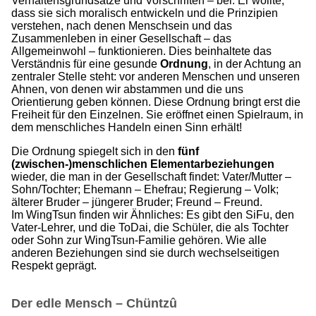
Verhaltensgrundsätze und Vorschriften – bei. Er wollte,
dass sie sich moralisch entwickeln und die Prinzipien
verstehen, nach denen Menschsein und das
Zusammenleben in einer Gesellschaft – das
Allgemeinwohl – funktionieren. Dies beinhaltete das
Verständnis für eine gesunde
Ordnung
, in der Achtung an
zentraler Stelle steht: vor anderen Menschen und unseren
Ahnen, von denen wir abstammen und die uns
Orientierung geben können. Diese Ordnung bringt erst die
Freiheit für den Einzelnen. Sie eröffnet einen Spielraum, in
dem menschliches Handeln einen Sinn erhält!
Die Ordnung spiegelt sich in den
fünf
(zwischen-)menschlichen Elementarbeziehungen
wieder, die man in der Gesellschaft findet: Vater/Mutter –
Sohn/Tochter; Ehemann – Ehefrau; Regierung – Volk;
älterer Bruder – jüngerer Bruder; Freund – Freund.
Im WingTsun finden wir Ähnliches: Es gibt den SiFu, den
Vater-Lehrer, und die ToDai, die Schüler, die als Tochter
oder Sohn zur WingTsun-Familie gehören. Wie alle
anderen Beziehungen sind sie durch wechselseitigen
Respekt geprägt.
Der edle Mensch – Chüntzû