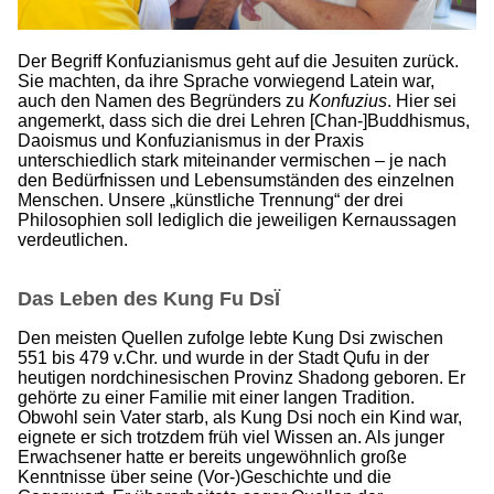
Der Begriff Konfuzianismus geht auf die Jesuiten zurück.
Sie machten, da ihre Sprache vorwiegend Latein war,
auch den Namen des Begründers zu
Konfuzius
. Hier sei
angemerkt, dass sich die drei Lehren [Chan-]Buddhismus,
Daoismus und Konfuzianismus in der Praxis
unterschiedlich stark miteinander vermischen – je nach
den Bedürfnissen und Lebensumständen des einzelnen
Menschen. Unsere „künstliche Trennung“ der drei
Philosophien soll lediglich die jeweiligen Kernaussagen
verdeutlichen.
Das Leben des Kung Fu DsΪ
Den meisten Quellen zufolge lebte Kung Dsi zwischen
551 bis 479 v.Chr. und wurde in der Stadt Qufu in der
heutigen nordchinesischen Provinz Shadong geboren. Er
gehörte zu einer Familie mit einer langen Tradition.
Obwohl sein Vater starb, als Kung Dsi noch ein Kind war,
eignete er sich trotzdem früh viel Wissen an. Als junger
Erwachsener hatte er bereits ungewöhnlich große
Kenntnisse über seine (Vor-)Geschichte und die