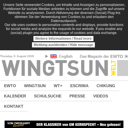
Direkt zum Inhalt
Unsere Seite verwendet Cookies, um Inhalte und Anzeigen zu personalisieren,
Funktionen für soziale Medien anbieten zu können und die Zugriffe auf unsere
Website zu analysieren. Durch Aktivierung der diversen (Social) Plug-Ins
stimmen Sie der Verwendung von Cookies zu und erlauben den
Datenaustausch.
Our site uses cookies to personalize contents and displays, provide functions
for social media and analyize the requests to our website. If you enable any
(social) plugin you agree to the usage of cookies and data exchange.
Weitere Informationen / Read more
Meldung ausblenden / Hide message
Thursday, 6. August 2026
EWTO
WINGTSUN
WT+
ESCRIMA
CHIKUNG
KALENDER
SCHULSUCHE
PRESSE
VIDEOS
KONTAKT