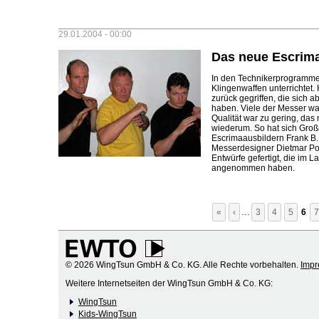
29.01.2004 - 00:00
Das neue Escrim
In den Technikerprogramme
Klingenwaffen unterrichtet.
zurück gegriffen, die sich 
haben. Viele der Messer wa
Qualität war zu gering, da
wiederum. So hat sich Groß
Escrimaausbildern Frank B.
Messerdesigner Dietmar P
Entwürfe gefertigt, die im 
angenommen haben.
Seiten
«
‹
…
3
4
5
6
7
© 2026 WingTsun GmbH & Co. KG. Alle Rechte vorbehalten.
Imp
Weitere Internetseiten der WingTsun GmbH & Co. KG:
WingTsun
Kids-WingTsun