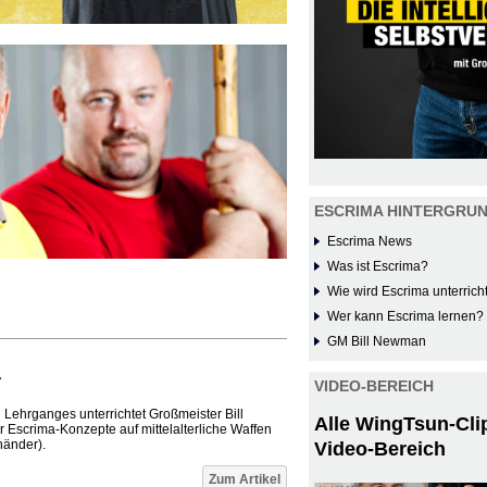
ESCRIMA HINTERGRU
Escrima News
Was ist Escrima?
Wie wird Escrima unterrich
Wer kann Escrima lernen?
GM Bill Newman
r
VIDEO-BEREICH
Lehrganges unterrichtet Großmeister Bill
Alle WingTsun-Cli
Escrima-Konzepte auf mittelalterliche Waffen
händer).
Video-Bereich
Zum Artikel