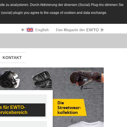
te zu analysieren. Durch Aktivierung der diversen (Social) Plug-Ins stimmen Sie
y (social) plugin you agree to the usage of cookies and data exchange.
KONTAKT
s für EWTO-
ervicebereich