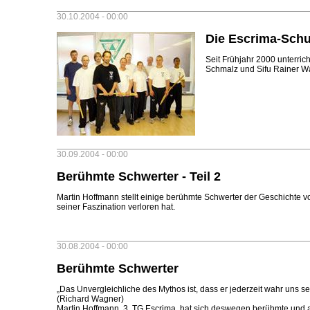
30.10.2004 - 00:00
Die Escrima-Schu
Seit Frühjahr 2000 unterric
Schmalz und Sifu Rainer W
30.09.2004 - 00:00
Berühmte Schwerter - Teil 2
Martin Hoffmann stellt einige berühmte Schwerter der Geschichte vo
seiner Faszination verloren hat.
30.08.2004 - 00:00
Berühmte Schwerter
„Das Unvergleichliche des Mythos ist, dass er jederzeit wahr uns sein
(Richard Wagner)
Martin Hoffmann, 3. TG Escrima, hat sich deswegen berühmte und 