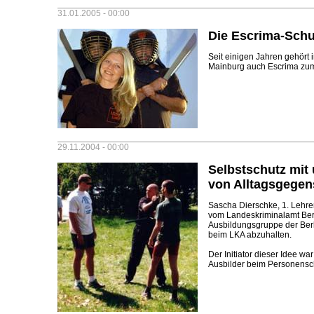
31.01.2005 - 00:00
Die Escrima-Schu
Seit einigen Jahren gehört
Mainburg auch Escrima zum 
29.11.2004 - 00:00
Selbstschutz mit
von Alltagsgege
Sascha Dierschke, 1. Lehre
vom Landeskriminalamt Berl
Ausbildungsgruppe der Ber
beim LKA abzuhalten.
Der Initiator dieser Idee w
Ausbilder beim Personensc