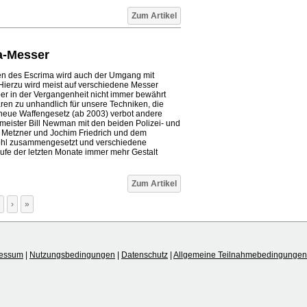
Zum Artikel
a-Messer
n des Escrima wird auch der Umgang mit
 Hierzu wird meist auf verschiedene Messer
aber in der Vergangenheit nicht immer bewährt
ren zu unhandlich für unsere Techniken, die
s neue Waffengesetz (ab 2003) verbot andere
meister Bill Newman mit den beiden Polizei- und
 Metzner und Jochim Friedrich und dem
ohl zusammengesetzt und verschiedene
Laufe der letzten Monate immer mehr Gestalt
Zum Artikel
›
»
ressum
|
Nutzungsbedingungen
|
Datenschutz
|
Allgemeine Teilnahmebedingungen 