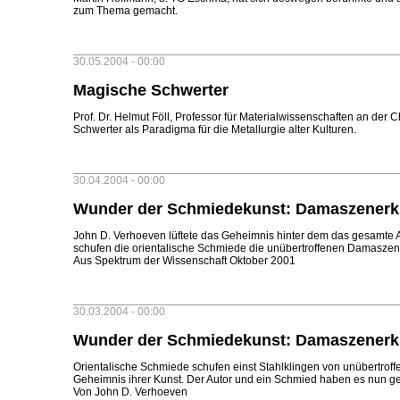
zum Thema gemacht.
30.05.2004 - 00:00
Magische Schwerter
Prof. Dr. Helmut Föll, Professor für Materialwissenschaften an der Ch
Schwerter als Paradigma für die Metallurgie alter Kulturen.
30.04.2004 - 00:00
Wunder der Schmiedekunst: Damaszenerkli
John D. Verhoeven lüftete das Geheimnis hinter dem das gesamte 
schufen die orientalische Schmiede die unübertroffenen Damaszen
Aus Spektrum der Wissenschaft Oktober 2001
30.03.2004 - 00:00
Wunder der Schmiedekunst: Damaszenerkli
Orientalische Schmiede schufen einst Stahlklingen von unübertroff
Geheimnis ihrer Kunst. Der Autor und ein Schmied haben es nun gel
Von John D. Verhoeven