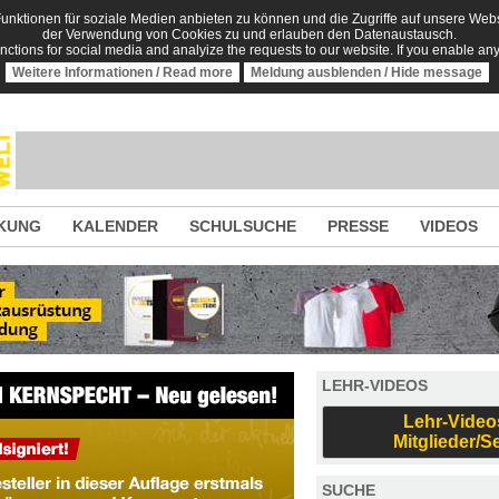
nktionen für soziale Medien anbieten zu können und die Zugriffe auf unsere Websi
der Verwendung von Cookies zu und erlauben den Datenaustausch.
unctions for social media and analyize the requests to our website. If you enable an
Weitere Informationen / Read more
Meldung ausblenden / Hide message
KUNG
KALENDER
SCHULSUCHE
PRESSE
VIDEOS
LEHR-VIDEOS
Lehr-Video
Mitglieder/S
SUCHE