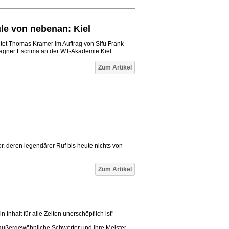
le von nebenan: Kiel
htet Thomas Kramer im Auftrag von Sifu Frank
agner Escrima an der WT-Akademie Kiel.
Zum Artikel
r, deren legendärer Ruf bis heute nichts von
Zum Artikel
 Inhalt für alle Zeiten unerschöpflich ist"
außergewöhnliche Schwerter und ihre Meister