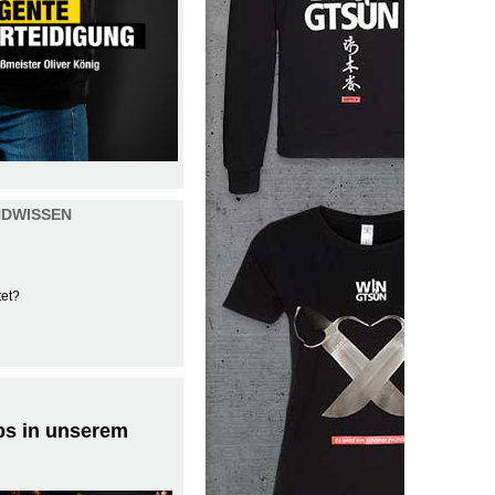
NDWISSEN
tet?
ps in unserem