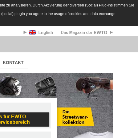
te zu analysieren. Durch Aktivierung der diversen (Social) Plug-Ins stimmen Sie
y (social) plugin you agree to the usage of cookies and data exchange.
KONTAKT
s für EWTO-
ervicebereich