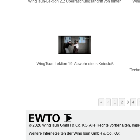
WingTsun-Lektion 21: Überraschungsangriff von hinten
Wing
WingTsun-Lektion 19: Abwehr eines Kniestoß
"Techn
«
‹
1
2
3
4
© 2026 WingTsun GmbH & Co. KG. Alle Rechte vorbehalten.
Imp
Weitere Internetseiten der WingTsun GmbH & Co. KG: