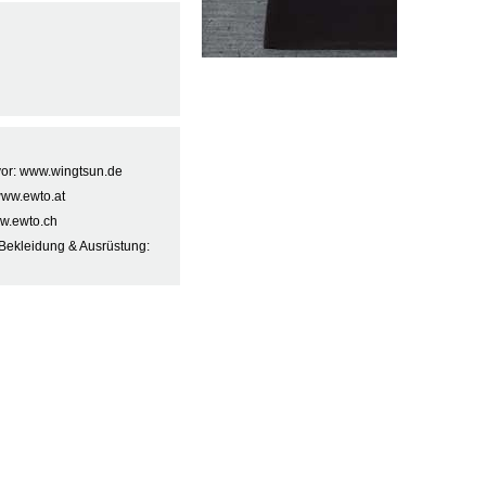
 vor: www.wingtsun.de
www.ewto.at
w.ewto.ch
Bekleidung & Ausrüstung: