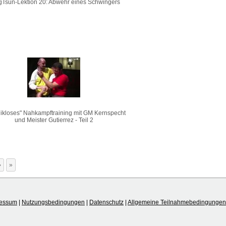
Tsun-Lektion 20: Abwehr eines Schwingers
ikloses" Nahkampftraining mit GM Kernspecht
und Meister Gutierrez - Teil 2
›
»
ressum
|
Nutzungsbedingungen
|
Datenschutz
|
Allgemeine Teilnahmebedingungen 