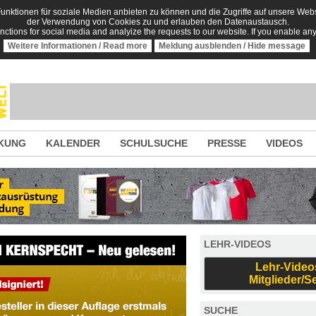
nktionen für soziale Medien anbieten zu können und die Zugriffe auf unsere Websi
der Verwendung von Cookies zu und erlauben den Datenaustausch.
unctions for social media and analyize the requests to our website. If you enable an
Weitere Informationen / Read more
Meldung ausblenden / Hide message
KUNG
KALENDER
SCHULSUCHE
PRESSE
VIDEOS
LEHR-VIDEOS
Lehr-Video
Mitglieder/S
SUCHE