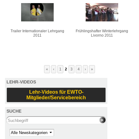
Trailer Internationaler Lehrgang
Frühlingshafter Winterlehrgang
2011
Livorno 2011
«
‹
1
2
3
4
›
»
LEHR-VIDEOS
Lehr-Videos für EWTO-
Mitglieder/Servicebereich
SUCHE
Search this site
Kategorie