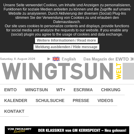
Direkt zum Inhalt
Unsere Seite verwendet Cookies, um Inhalte und Anzeigen zu personalisieren,
Funktionen für soziale Medien anbieten zu können und die Zugriffe auf unsere
Website zu analysieren. Durch Aktivierung der diversen (Social) Plug-Ins
stimmen Sie der Verwendung von Cookies zu und erlauben den
Datenaustausch.
Our site uses cookies to personalize contents and displays, provide functions
for social media and analyize the requests to our website. If you enable any
(social) plugin you agree to the usage of cookies and data exchange.
Weitere Informationen / Read more
Meldung ausblenden / Hide message
Saturday, 8. August 2026
EWTO
WINGTSUN
WT+
ESCRIMA
CHIKUNG
KALENDER
SCHULSUCHE
PRESSE
VIDEOS
KONTAKT