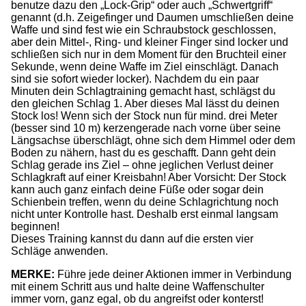
benutze dazu den „Lock-Grip“ oder auch „Schwertgriff“
genannt (d.h. Zeigefinger und Daumen umschließen deine
Waffe und sind fest wie ein Schraubstock geschlossen,
aber dein Mittel-, Ring- und kleiner Finger sind locker und
schließen sich nur in dem Moment für den Bruchteil einer
Sekunde, wenn deine Waffe im Ziel einschlägt. Danach
sind sie sofort wieder locker). Nachdem du ein paar
Minuten dein Schlagtraining gemacht hast, schlägst du
den gleichen Schlag 1. Aber dieses Mal lässt du deinen
Stock los! Wenn sich der Stock nun für mind. drei Meter
(besser sind 10 m) kerzengerade nach vorne über seine
Längsachse überschlägt, ohne sich dem Himmel oder dem
Boden zu nähern, hast du es geschafft. Dann geht dein
Schlag gerade ins Ziel – ohne jeglichen Verlust deiner
Schlagkraft auf einer Kreisbahn! Aber Vorsicht: Der Stock
kann auch ganz einfach deine Füße oder sogar dein
Schienbein treffen, wenn du deine Schlagrichtung noch
nicht unter Kontrolle hast. Deshalb erst einmal langsam
beginnen!
Dieses Training kannst du dann auf die ersten vier
Schläge anwenden.
MERKE:
Führe jede deiner Aktionen immer in Verbindung
mit einem Schritt aus und halte deine Waffenschulter
immer vorn, ganz egal, ob du angreifst oder konterst!