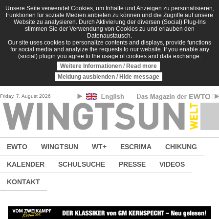
Direkt zum Inhalt
Unsere Seite verwendet Cookies, um Inhalte und Anzeigen zu personalisieren,
Funktionen für soziale Medien anbieten zu können und die Zugriffe auf unsere
Website zu analysieren. Durch Aktivierung der diversen (Social) Plug-Ins
stimmen Sie der Verwendung von Cookies zu und erlauben den
Datenaustausch.
Our site uses cookies to personalize contents and displays, provide functions
for social media and analyize the requests to our website. If you enable any
(social) plugin you agree to the usage of cookies and data exchange.
Weitere Informationen / Read more
Meldung ausblenden / Hide message
Friday, 7. August 2026
EWTO
WINGTSUN
WT+
ESCRIMA
CHIKUNG
KALENDER
SCHULSUCHE
PRESSE
VIDEOS
KONTAKT