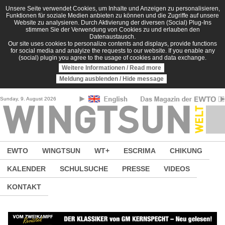
Direkt zum Inhalt
Unsere Seite verwendet Cookies, um Inhalte und Anzeigen zu personalisieren,
Funktionen für soziale Medien anbieten zu können und die Zugriffe auf unsere
Website zu analysieren. Durch Aktivierung der diversen (Social) Plug-Ins
stimmen Sie der Verwendung von Cookies zu und erlauben den
Datenaustausch.
Our site uses cookies to personalize contents and displays, provide functions
for social media and analyize the requests to our website. If you enable any
(social) plugin you agree to the usage of cookies and data exchange.
Weitere Informationen / Read more
Meldung ausblenden / Hide message
Sunday, 9. August 2026
EWTO
WINGTSUN
WT+
ESCRIMA
CHIKUNG
KALENDER
SCHULSUCHE
PRESSE
VIDEOS
KONTAKT