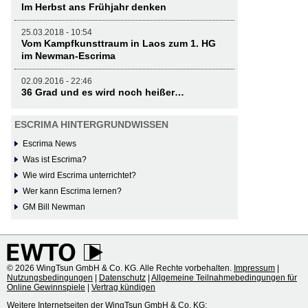
Im Herbst ans Frühjahr denken
25.03.2018 - 10:54
Vom Kampfkunsttraum in Laos zum 1. HG
im Newman-Escrima
02.09.2016 - 22:46
36 Grad und es wird noch heißer…
ESCRIMA HINTERGRUNDWISSEN
Escrima News
Was ist Escrima?
Wie wird Escrima unterrichtet?
Wer kann Escrima lernen?
GM Bill Newman
© 2026 WingTsun GmbH & Co. KG. Alle Rechte vorbehalten.
Impressum
|
Nutzungsbedingungen
|
Datenschutz
|
Allgemeine Teilnahmebedingungen für
Online Gewinnspiele
|
Vertrag kündigen
Weitere Internetseiten der WingTsun GmbH & Co. KG: