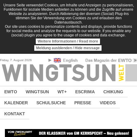
Direkt zum Inhalt
Unsere Seite verwendet Cookies, um Inhalte und Anzeigen zu personalisieren,
Funktionen für soziale Medien anbieten zu können und die Zugriffe auf unsere
Website zu analysieren. Durch Aktivierung der diversen (Social) Plug-Ins
stimmen Sie der Verwendung von Cookies zu und erlauben den
Datenaustausch.
Our site uses cookies to personalize contents and displays, provide functions
for social media and analyize the requests to our website. If you enable any
(social) plugin you agree to the usage of cookies and data exchange.
Weitere Informationen / Read more
Meldung ausblenden / Hide message
Friday, 7. August 2026
EWTO
WINGTSUN
WT+
ESCRIMA
CHIKUNG
KALENDER
SCHULSUCHE
PRESSE
VIDEOS
KONTAKT