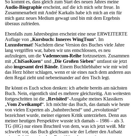
So kommt es, dass gleich zum Start des neuen Jahres meine
Audio-Biographie
erscheint, auf die ich mich sehr freue. In
Zusammenarbeit mit André Karkalis habe ich mich an ein für
mich ganz neues Medium gewagt und bin mit dem Ergebnis
überaus zufrieden.
Ebenfalls zum Jahresbeginn erscheint eine neue ERWEITERTE
Auflage von „
Kursbuch: Inneres WingTsun
“. Im
Luxusformat
! Nachdem diese Version des Buches viele Jahre
lang vergriffen war, haben wir uns entschlossen, es neu
aufzulegen, um die
Vademecum-Reihe
fortzusetzen. Zusammen
mit „
ChiSaoKuen
“ und „
Die Großen Sieben
“ umfasst sie jetzt
also
insgesamt drei Bände
. Einem Buchliebhaber wie mir wird
das Herz höher schlagen, wenn er sie eines nach dem anderen aus
dem Regal zieht und nebeneinander auf den Tisch legt.
Ihr könnt es Euch schon denken: ich arbeite bereits am nächsten
Buch. Nein, eigentlich sind es mehrere gleichzeitig. Am weitesten
fortgeschritten ist die „
Revisited
“-Ausgabe meines Klassikers
„
Vom Zweikampf
“. Ich möchte das Buch, das damals wie heute
von vielen Experten als „bahnbrechend“ und „revolutionär“
bezeichnet wurde, meiner eigenen Kritik unterziehen. Denn aus
meiner heutigen Perspektive wusste ich damals – 1986 – als 3.
TG (HG) nur einen Bruchteil von dem, was ich jetzt weiß. Mir
schwebt vor, das Buch gleichsam wie der Lehrer den Aufsatz