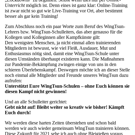
Unterricht
möglich ist. Denn eines ist ganz klar: Online-Training
ist zwar nicht so gut wie Live-Training vor Ort, aber bestimmt
besser als gar kein Training!
Zum Abschluss noch ein paar Worte zum Beruf des WingTsun-
Lehrers bzw. WingTsun-Schulleiters, das aber genauso für die
Kollegen und Kolleginnen aller Kampfkünste gilt:
Den wenigsten Menschen, ja nicht einmal allen trainierenden
Mitgliedern ist bewusst, wie viel Fleiß, Ausdauer, Mut und
Enthusiasmus nötig sind, damit eine WingTsun-Schule unter
diesen Umständen überhaupt existieren kann. Die Maßnahmen
zur Pandemie-Bekämpfung zwingen einige von uns in den
schieren Überlebenskampf. Deswegen möchte ich an dieser Stelle
noch einmal alle Mitglieder und Freunde unseres WingTsun dazu
aufrufen:
Unterstützt Eure WingTsun-Schulen – ohne Euch können sie
diesen Kampf nicht gewinnen!
Und an alle Schulleiter gerichtet:
Gebt nicht auf! Bleibt weiter so kreativ wie bisher! Kämpft
Euch durch!
Wir werden diese harten Zeiten überstehen und schon bald
werden wir auch wieder gemeinsam WingTsun trainieren können.
Diese Zukunft für 2021 sehe ich auch ohne Bleigießen voraus