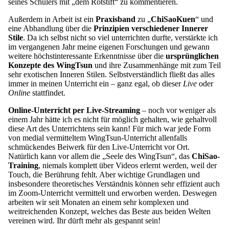
seines Schülers mit „dem Rotstift“ zu kommentieren.
Außerdem in Arbeit ist ein
Praxisband
zu „
ChiSaoKuen
“ und
eine Abhandlung über die
Prinzipien verschiedener Innerer
Stile
. Da ich selbst nicht so viel unterrichten durfte, verstärkte ich
im vergangenen Jahr meine eigenen Forschungen und gewann
weitere höchstinteressante Erkenntnisse über die
ursprünglichen
Konzepte des WingTsun
und ihre Zusammenhänge mit zum Teil
sehr exotischen Inneren Stilen. Selbstverständlich fließt das alles
immer in meinen Unterricht ein – ganz egal, ob dieser
Live
oder
Online
stattfindet.
Online-Unterricht per Live-Streaming
– noch vor weniger als
einem Jahr hätte ich es nicht für möglich gehalten, wie gehaltvoll
diese Art des Unterrichtens sein kann! Für mich war jede Form
von medial vermitteltem WingTsun-Unterricht allenfalls
schmückendes Beiwerk für den Live-Unterricht vor Ort.
Natürlich kann vor allem die „Seele des WingTsun“, das
ChiSao-
Training
, niemals komplett über Videos erlernt werden, weil der
Touch, die Berührung fehlt. Aber wichtige Grundlagen und
insbesondere theoretisches Verständnis können sehr effizient auch
im Zoom-Unterricht vermittelt und erworben werden. Deswegen
arbeiten wir seit Monaten an einem sehr komplexen und
weitreichenden Konzept, welches das Beste aus beiden Welten
vereinen wird. Ihr dürft mehr als gespannt sein!