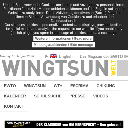
Direkt zum Inhalt
Unsere Seite verwendet Cookies, um Inhalte und Anzeigen zu personalisieren,
Funktionen für soziale Medien anbieten zu können und die Zugriffe auf unsere
Website zu analysieren. Durch Aktivierung der diversen (Social) Plug-Ins
stimmen Sie der Verwendung von Cookies zu und erlauben den
Datenaustausch.
Our site uses cookies to personalize contents and displays, provide functions
for social media and analyize the requests to our website. If you enable any
(social) plugin you agree to the usage of cookies and data exchange.
Weitere Informationen / Read more
Meldung ausblenden / Hide message
Monday, 10. August 2026
EWTO
WINGTSUN
WT+
ESCRIMA
CHIKUNG
KALENDER
SCHULSUCHE
PRESSE
VIDEOS
KONTAKT