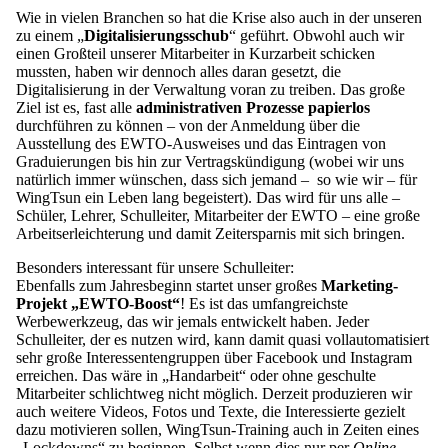
Wie in vielen Branchen so hat die Krise also auch in der unseren
zu einem „
Digitalisierungsschub
“ geführt. Obwohl auch wir
einen Großteil unserer Mitarbeiter in Kurzarbeit schicken
mussten, haben wir dennoch alles daran gesetzt, die
Digitalisierung in der Verwaltung voran zu treiben. Das große
Ziel ist es, fast alle
administrativen Prozesse papierlos
durchführen zu können – von der Anmeldung über die
Ausstellung des EWTO-Ausweises und das Eintragen von
Graduierungen bis hin zur Vertragskündigung (wobei wir uns
natürlich immer wünschen, dass sich jemand – so wie wir – für
WingTsun ein Leben lang begeistert). Das wird für uns alle –
Schüler, Lehrer, Schulleiter, Mitarbeiter der EWTO – eine große
Arbeitserleichterung und damit Zeitersparnis mit sich bringen.
Besonders interessant für unsere Schulleiter:
Ebenfalls zum Jahresbeginn startet unser großes
Marketing-
Projekt „EWTO-Boost“
! Es ist das umfangreichste
Werbewerkzeug, das wir jemals entwickelt haben. Jeder
Schulleiter, der es nutzen wird, kann damit quasi vollautomatisiert
sehr große Interessentengruppen über Facebook und Instagram
erreichen. Das wäre in „Handarbeit“ oder ohne geschulte
Mitarbeiter schlichtweg nicht möglich. Derzeit produzieren wir
auch weitere Videos, Fotos und Texte, die Interessierte gezielt
dazu motivieren sollen, WingTsun-Training auch in Zeiten eines
„Lockdowns“ zu beginnen. Selbst wenn dies nur per
Online-