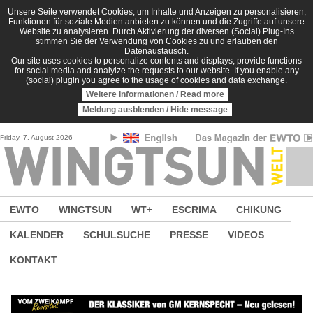
Direkt zum Inhalt
Unsere Seite verwendet Cookies, um Inhalte und Anzeigen zu personalisieren,
Funktionen für soziale Medien anbieten zu können und die Zugriffe auf unsere
Website zu analysieren. Durch Aktivierung der diversen (Social) Plug-Ins
stimmen Sie der Verwendung von Cookies zu und erlauben den
Datenaustausch.
Our site uses cookies to personalize contents and displays, provide functions
for social media and analyize the requests to our website. If you enable any
(social) plugin you agree to the usage of cookies and data exchange.
Weitere Informationen / Read more
Meldung ausblenden / Hide message
Friday, 7. August 2026
EWTO
WINGTSUN
WT+
ESCRIMA
CHIKUNG
KALENDER
SCHULSUCHE
PRESSE
VIDEOS
KONTAKT