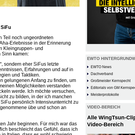
 SiFu
n Teil noch ungeordneten
 Aha-Erlebnisse in der Erinnerung
en Kleingruppen- und
n Sinn kamen:
EWTO HINTERGRUNDW
, sondern eher SiFus letzte
EWTO News
nntnissen, Erfahrungen und auf in
Dachverband
egien und Taktiken.
inen gelungenen Anfang zu finden, um
Großmeister Kernspecht
 meinen Möglichkeiten verstanden
Editorials von GM Kernspe
ckeln werde. Ich möchte versuchen,
Meisterprotokolle
icht zu bilden, in der ich manchen
SiFu persönlich Intensivunterricht zu
VIDEO-BEREICH
Aufgenommene übe und schon an
Alle WingTsun-Cli
tzten Jahr beginnen. Für mich war das
Video-Bereich
ch beschleicht das Gefühl, dass ich
in Italien, dass es wohl schwierig