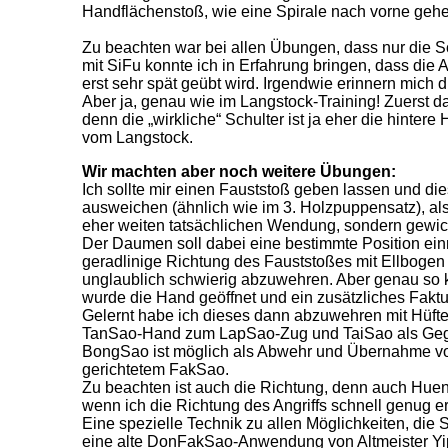
Handflächenstoß, wie eine Spirale nach vorne gehe
Zu beachten war bei allen Übungen, dass nur die Sc
mit SiFu konnte ich in Erfahrung bringen, dass die 
erst sehr spät geübt wird. Irgendwie erinnern mich
Aber ja, genau wie im Langstock-Training! Zuerst d
denn die „wirkliche“ Schulter ist ja eher die hinter
vom Langstock.
Wir machten aber noch weitere Übungen:
Ich sollte mir einen Fauststoß geben lassen und d
ausweichen (ähnlich wie im 3. Holzpuppensatz), also
eher weiten tatsächlichen Wendung, sondern gewich
Der Daumen soll dabei eine bestimmte Position ei
geradlinige Richtung des Fauststoßes mit Ellbogen
unglaublich schwierig abzuwehren. Aber genau so k
wurde die Hand geöffnet und ein zusätzliches Fakt
Gelernt habe ich dieses dann abzuwehren mit Hüfte
TanSao-Hand zum LapSao-Zug und TaiSao als Gege
BongSao ist möglich als Abwehr und Übernahme v
gerichtetem FakSao.
Zu beachten ist auch die Richtung, denn auch Hu
wenn ich die Richtung des Angriffs schnell genug e
Eine spezielle Technik zu allen Möglichkeiten, die 
eine alte DonFakSao-Anwendung von Altmeister Yip 