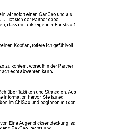
tteln wir sofort einen GanSao und als
 Hat sich der Partner dabei
en, dass ein aufsteigender Fauststoß
meinen Kopf an, rotiere ich gefühlvoll
o zu kontern, woraufhin der Partner
r schlecht abwehren kann.
ch über Taktiken und Strategien. Aus
 Information hervor. Sie lautet:
eiben im ChiSao und beginnen mit den
vor. Eine Augenblicksentdeckung ist:
ndend PakSao, rechts und