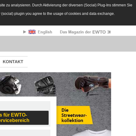
te zu analysieren. Durch Aktivierung der diversen (Social) Plug-Ins stimmen Sie
y (social) plugin you agree to the usage of cookies and data exchange.
KONTAKT
s für EWTO-
ervicebereich