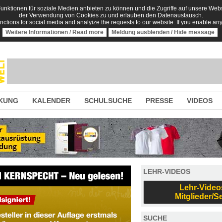
nktionen für soziale Medien anbieten zu können und die Zugriffe auf unsere Websi
der Verwendung von Cookies zu und erlauben den Datenaustausch.
unctions for social media and analyize the requests to our website. If you enable an
Weitere Informationen / Read more
Meldung ausblenden / Hide message
KUNG
KALENDER
SCHULSUCHE
PRESSE
VIDEOS
LEHR-VIDEOS
Lehr-Video
Mitglieder/S
SUCHE