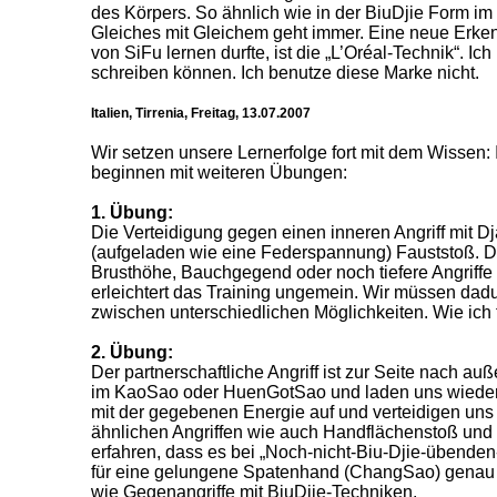
des Körpers. So ähnlich wie in der BiuDjie Form im 
Gleiches mit Gleichem geht immer. Eine neue Erkenn
von SiFu lernen durfte, ist die „L’Oréal-Technik“. Ich
schreiben können. Ich benutze diese Marke nicht.
Italien, Tirrenia, Freitag, 13.07.2007
Wir setzen unsere Lernerfolge fort mit dem Wissen: 
beginnen mit weiteren Übungen:
1. Übung:
Die Verteidigung gegen einen inneren Angriff mit 
(aufgeladen wie eine Federspannung) Fauststoß. Die 
Brusthöhe, Bauchgegend oder noch tiefere Angriffe 
erleichtert das Training ungemein. Wir müssen dad
zwischen unterschiedlichen Möglichkeiten. Wie ich f
2. Übung:
Der partnerschaftliche Angriff ist zur Seite nach a
im KaoSao oder HuenGotSao und laden uns wieder 
mit der gegebenen Energie auf und verteidigen uns
ähnlichen Angriffen wie auch Handflächenstoß und 
erfahren, dass es bei „Noch-nicht-Biu-Djie-übenden
für eine gelungene Spatenhand (ChangSao) genau so 
wie Gegenangriffe mit BiuDjie-Techniken.