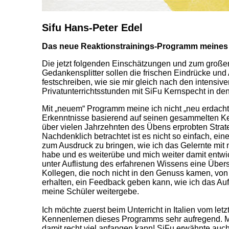
Sifu Hans-Peter Edel
Das neue Reaktionstrainings-Programm meines
Die jetzt folgenden Einschätzungen und zum große
Gedankensplitter sollen die frischen Eindrücke und
festschreiben, wie sie mir gleich nach den intensiv
Privatunterrichtsstunden mit SiFu Kernspecht in de
Mit „neuem“ Programm meine ich nicht „neu erdacht“
Erkenntnisse basierend auf seinen gesammelten Ke
über vielen Jahrzehnten des Übens erprobten Strat
Nachdenklich betrachtet ist es nicht so einfach, e
zum Ausdruck zu bringen, wie ich das Gelernte mit
habe und es weiterübe und mich weiter damit entwi
unter Auflistung des erfahrenen Wissens eine Übers
Kollegen, die noch nicht in den Genuss kamen, von 
erhalten, ein Feedback geben kann, wie ich das 
meine Schüler weitergebe.
Ich möchte zuerst beim Unterricht in Italien vom le
Kennenlernen dieses Programms sehr aufregend. Mi
damit recht viel anfangen kann! SiFu erwähnte auch 