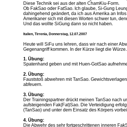
Diese Technik sei aus der alten ChamKiu-Form.
Ob FakSao oder FatSao. Ich glaube, Si-Gung Leun
dahingehend geändert, da ich aus Amerika an Infos
Amerikaner sich mit diesen Worten schwer tun, denn
Und das wollte SiGung dann so nicht haben.
Italien, Tirrenia, Donnerstag, 12.07.2007
Heute will SiFu uns lehren, dass wir nach einer A
Gegenangriff kommen. In der Kürze liegt die Würze.
1. Übung:
Spatenhand geben und mit Huen-GotSao aufnehme
2. Übung:
Fauststoß abwehren mit TanSao. Gewichtsverlager
abfeuern.
3. Übung:
Der Trainingspartner drückt meinen TanSao nach un
aufsteigenden Fak(Fat)Sao. Die Verteidigung erfol
(TanSao) und unter dem Einsatz des Körpers vorbei
4. Übung:
Die Abwehr des sehr fortgeschrittenen inneren Fa