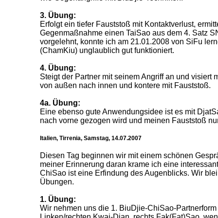
3. Übung:
Erfolgt ein tiefer Fauststoß mit Kontaktverlust, ermi
Gegenmaßnahme einen TaiSao aus dem 4. Satz SNT.
vorgelehnt, konnte ich am 21.01.2008 von SiFu lern
(ChamKiu) unglaublich gut funktioniert.
4. Übung:
Steigt der Partner mit seinem Angriff an und visiert 
von außen nach innen und kontere mit Fauststoß.
4a. Übung:
Eine ebenso gute Anwendungsidee ist es mit DjatSa
nach vorne gezogen wird und meinen Fauststoß nu
Italien, Tirrenia, Samstag, 14.07.2007
Diesen Tag beginnen wir mit einem schönen Gesprä
meiner Erinnerung daran krame ich eine interessante
ChiSao ist eine Erfindung des Augenblicks. Wir bl
Übungen.
1. Übung:
Wir nehmen uns die 1. BiuDjie-ChiSao-Partnerform 
Linken/rechten Kwai-Djan, rechts Fak(Fat)Sao, we