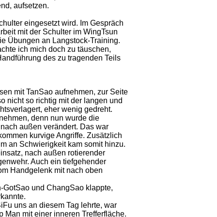
nd, aufsetzen.
hulter eingesetzt wird. Im Gespräch
Arbeit mit der Schulter im WingTsun
 die Übungen an Langstock-Training.
achte ich mich doch zu täuschen,
e Handführung des zu tragenden Teils
iesen mit TanSao aufnehmen, zur Seite
 nicht so richtig mit der langen und
tsverlagert, eher wenig gedreht.
nnehmen, denn nun wurde die
 nach außen verändert. Das war
ommen kurvige Angriffe. Zusätzlich
um an Schwierigkeit kam somit hinzu.
insatz, nach außen rotierender
nwehr. Auch ein tiefgehender
om Handgelenk mit nach oben
en-GotSao und ChangSao klappte,
rkannte.
SiFu uns an diesem Tag lehrte, war
Man mit einer inneren Trefferfläche.