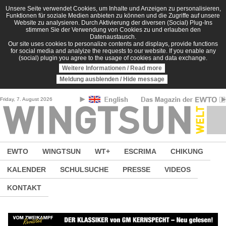
Direkt zum Inhalt
Unsere Seite verwendet Cookies, um Inhalte und Anzeigen zu personalisieren,
Funktionen für soziale Medien anbieten zu können und die Zugriffe auf unsere
Website zu analysieren. Durch Aktivierung der diversen (Social) Plug-Ins
stimmen Sie der Verwendung von Cookies zu und erlauben den
Datenaustausch.
Our site uses cookies to personalize contents and displays, provide functions
for social media and analyize the requests to our website. If you enable any
(social) plugin you agree to the usage of cookies and data exchange.
Weitere Informationen / Read more
Meldung ausblenden / Hide message
Friday, 7. August 2026
EWTO
WINGTSUN
WT+
ESCRIMA
CHIKUNG
KALENDER
SCHULSUCHE
PRESSE
VIDEOS
KONTAKT