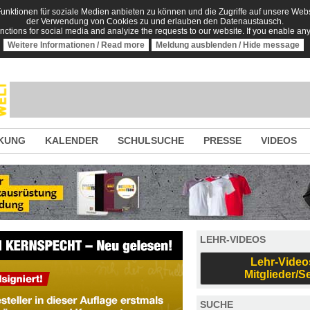
nktionen für soziale Medien anbieten zu können und die Zugriffe auf unsere Websi
der Verwendung von Cookies zu und erlauben den Datenaustausch.
unctions for social media and analyize the requests to our website. If you enable an
Weitere Informationen / Read more
Meldung ausblenden / Hide message
KUNG
KALENDER
SCHULSUCHE
PRESSE
VIDEOS
LEHR-VIDEOS
Lehr-Video
Mitglieder/S
SUCHE