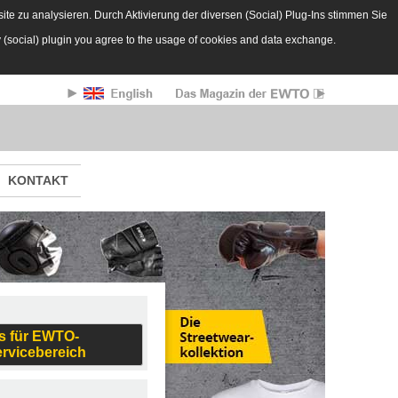
te zu analysieren. Durch Aktivierung der diversen (Social) Plug-Ins stimmen Sie
y (social) plugin you agree to the usage of cookies and data exchange.
KONTAKT
s für EWTO-
ervicebereich