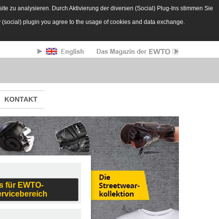
te zu analysieren. Durch Aktivierung der diversen (Social) Plug-Ins stimmen Sie
y (social) plugin you agree to the usage of cookies and data exchange.
KONTAKT
s für EWTO-
ervicebereich