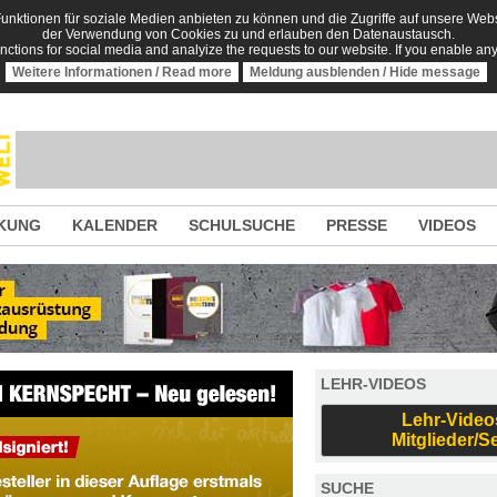
nktionen für soziale Medien anbieten zu können und die Zugriffe auf unsere Websi
der Verwendung von Cookies zu und erlauben den Datenaustausch.
unctions for social media and analyize the requests to our website. If you enable an
Weitere Informationen / Read more
Meldung ausblenden / Hide message
KUNG
KALENDER
SCHULSUCHE
PRESSE
VIDEOS
LEHR-VIDEOS
Lehr-Video
Mitglieder/S
SUCHE