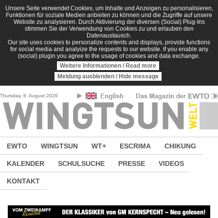
Direkt zum Inhalt
Unsere Seite verwendet Cookies, um Inhalte und Anzeigen zu personalisieren,
Funktionen für soziale Medien anbieten zu können und die Zugriffe auf unsere
Website zu analysieren. Durch Aktivierung der diversen (Social) Plug-Ins
stimmen Sie der Verwendung von Cookies zu und erlauben den
Datenaustausch.
Our site uses cookies to personalize contents and displays, provide functions
for social media and analyize the requests to our website. If you enable any
(social) plugin you agree to the usage of cookies and data exchange.
Weitere Informationen / Read more
Meldung ausblenden / Hide message
Thursday, 6. August 2026
EWTO
WINGTSUN
WT+
ESCRIMA
CHIKUNG
KALENDER
SCHULSUCHE
PRESSE
VIDEOS
KONTAKT