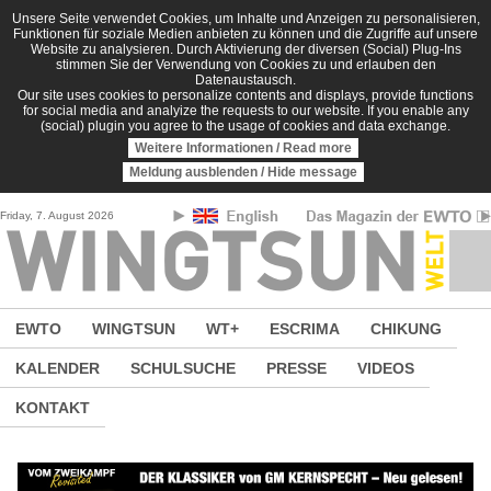
Direkt zum Inhalt
Unsere Seite verwendet Cookies, um Inhalte und Anzeigen zu personalisieren,
Funktionen für soziale Medien anbieten zu können und die Zugriffe auf unsere
Website zu analysieren. Durch Aktivierung der diversen (Social) Plug-Ins
stimmen Sie der Verwendung von Cookies zu und erlauben den
Datenaustausch.
Our site uses cookies to personalize contents and displays, provide functions
for social media and analyize the requests to our website. If you enable any
(social) plugin you agree to the usage of cookies and data exchange.
Weitere Informationen / Read more
Meldung ausblenden / Hide message
Friday, 7. August 2026
EWTO
WINGTSUN
WT+
ESCRIMA
CHIKUNG
KALENDER
SCHULSUCHE
PRESSE
VIDEOS
KONTAKT