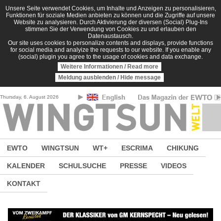
Direkt zum Inhalt
Unsere Seite verwendet Cookies, um Inhalte und Anzeigen zu personalisieren,
Funktionen für soziale Medien anbieten zu können und die Zugriffe auf unsere
Website zu analysieren. Durch Aktivierung der diversen (Social) Plug-Ins
stimmen Sie der Verwendung von Cookies zu und erlauben den
Datenaustausch.
Our site uses cookies to personalize contents and displays, provide functions
for social media and analyize the requests to our website. If you enable any
(social) plugin you agree to the usage of cookies and data exchange.
Weitere Informationen / Read more
Meldung ausblenden / Hide message
Thursday, 6. August 2026
EWTO
WINGTSUN
WT+
ESCRIMA
CHIKUNG
KALENDER
SCHULSUCHE
PRESSE
VIDEOS
KONTAKT