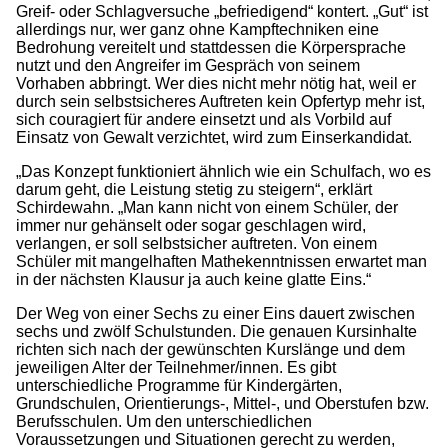
Greif- oder Schlagversuche „befriedigend“ kontert. „Gut“ ist
allerdings nur, wer ganz ohne Kampftechniken eine
Bedrohung vereitelt und stattdessen die Körpersprache
nutzt und den Angreifer im Gespräch von seinem
Vorhaben abbringt. Wer dies nicht mehr nötig hat, weil er
durch sein selbstsicheres Auftreten kein Opfertyp mehr ist,
sich couragiert für andere einsetzt und als Vorbild auf
Einsatz von Gewalt verzichtet, wird zum Einserkandidat.
„Das Konzept funktioniert ähnlich wie ein Schulfach, wo es
darum geht, die Leistung stetig zu steigern“, erklärt
Schirdewahn. „Man kann nicht von einem Schüler, der
immer nur gehänselt oder sogar geschlagen wird,
verlangen, er soll selbstsicher auftreten. Von einem
Schüler mit mangelhaften Mathekenntnissen erwartet man
in der nächsten Klausur ja auch keine glatte Eins.“
Der Weg von einer Sechs zu einer Eins dauert zwischen
sechs und zwölf Schulstunden. Die genauen Kursinhalte
richten sich nach der gewünschten Kurslänge und dem
jeweiligen Alter der Teilnehmer/innen. Es gibt
unterschiedliche Programme für Kindergärten,
Grundschulen, Orientierungs-, Mittel-, und Oberstufen bzw.
Berufsschulen. Um den unterschiedlichen
Voraussetzungen und Situationen gerecht zu werden,