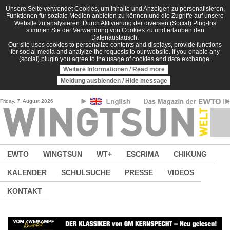
Direkt zum Inhalt
Unsere Seite verwendet Cookies, um Inhalte und Anzeigen zu personalisieren,
Funktionen für soziale Medien anbieten zu können und die Zugriffe auf unsere
Website zu analysieren. Durch Aktivierung der diversen (Social) Plug-Ins
stimmen Sie der Verwendung von Cookies zu und erlauben den
Datenaustausch.
Our site uses cookies to personalize contents and displays, provide functions
for social media and analyize the requests to our website. If you enable any
(social) plugin you agree to the usage of cookies and data exchange.
Weitere Informationen / Read more
Meldung ausblenden / Hide message
Friday, 7. August 2026
EWTO
WINGTSUN
WT+
ESCRIMA
CHIKUNG
KALENDER
SCHULSUCHE
PRESSE
VIDEOS
KONTAKT