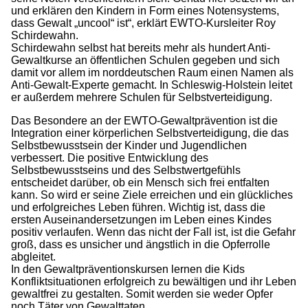
und erklären den Kindern in Form eines Notensystems,
dass Gewalt „uncool“ ist“, erklärt EWTO-Kursleiter Roy
Schirdewahn.
Schirdewahn selbst hat bereits mehr als hundert Anti-
Gewaltkurse an öffentlichen Schulen gegeben und sich
damit vor allem im norddeutschen Raum einen Namen als
Anti-Gewalt-Experte gemacht. In Schleswig-Holstein leitet
er außerdem mehrere Schulen für Selbstverteidigung.
Das Besondere an der EWTO-Gewaltprävention ist die
Integration einer körperlichen Selbstverteidigung, die das
Selbstbewusstsein der Kinder und Jugendlichen
verbessert. Die positive Entwicklung des
Selbstbewusstseins und des Selbstwertgefühls
entscheidet darüber, ob ein Mensch sich frei entfalten
kann. So wird er seine Ziele erreichen und ein glückliches
und erfolgreiches Leben führen. Wichtig ist, dass die
ersten Auseinandersetzungen im Leben eines Kindes
positiv verlaufen. Wenn das nicht der Fall ist, ist die Gefahr
groß, dass es unsicher und ängstlich in die Opferrolle
abgleitet.
In den Gewaltpräventionskursen lernen die Kids
Konfliktsituationen erfolgreich zu bewältigen und ihr Leben
gewaltfrei zu gestalten. Somit werden sie weder Opfer
noch Täter von Gewalttaten.