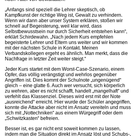
„Anfangs sind speziell die Lehrer skeptisch, ob
Kampfkunst der richtige Weg ist, Gewalt zu verhindern.
Wenn wir dann aber unser System erklären, stoßen wir
schnell auf Begeisterung, weil klar wird, dass
Selbstbewusstsein nur durch Sicherheit entstehen kann“,
erklärt Schirdewahn. „Nach jedem Kurs empfehlen
begeisterte Lehrer und Eltern uns weiter und wir kommen
mit der nächsten Schule in Kontakt. Meinen
Verbandskollegen ergeht es ähnlich. Man merkt, dass die
Nachfrage in letzter Zeit weiter steigt.“
Jeder Kurs startet mit dem Worst-Case-Szenario, einem
Opfer, das völlig verängstigt und wehrlos gegenüber
Angriffen ist. Dies kommt der Schulnote „ungenügend“
gleich – eine glatte 6. Auch wer versucht, sich körperlich
zu wehren, aber es nicht schafft, handelt „mangelhaft“ und
verfehlt das Klassenziel. Dieses wird erst mit der Note
„ausreichend“ erreicht. Hier wurde der Schüler angegriffen,
konnte die Attacke aber nicht im Ansatz vereiteln und muss
sich mit „Nottechniken“ aus einem Würgegriff oder dem
„Schwitzkasten“ befreien.
Besser ist, es gar nicht erst soweit kommen zu lassen,
indem man die Situation direkt im Ansatz löst und Schubs-,