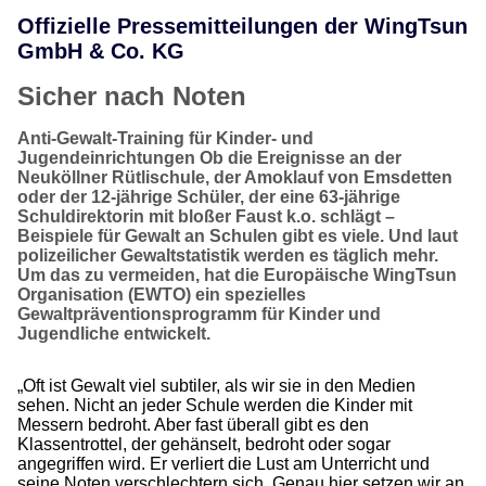
Offizielle Pressemitteilungen der WingTsun
GmbH & Co. KG
Sicher nach Noten
Anti-Gewalt-Training für Kinder- und
Jugendeinrichtungen Ob die Ereignisse an der
Neuköllner Rütlischule, der Amoklauf von Emsdetten
oder der 12-jährige Schüler, der eine 63-jährige
Schuldirektorin mit bloßer Faust k.o. schlägt –
Beispiele für Gewalt an Schulen gibt es viele. Und laut
polizeilicher Gewaltstatistik werden es täglich mehr.
Um das zu vermeiden, hat die Europäische WingTsun
Organisation (EWTO) ein spezielles
Gewaltpräventionsprogramm für Kinder und
Jugendliche entwickelt.
„Oft ist Gewalt viel subtiler, als wir sie in den Medien
sehen. Nicht an jeder Schule werden die Kinder mit
Messern bedroht. Aber fast überall gibt es den
Klassentrottel, der gehänselt, bedroht oder sogar
angegriffen wird. Er verliert die Lust am Unterricht und
seine Noten verschlechtern sich. Genau hier setzen wir an