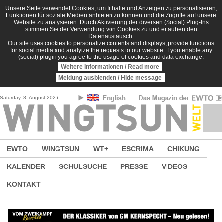
Direkt zum Inhalt
Unsere Seite verwendet Cookies, um Inhalte und Anzeigen zu personalisieren,
Funktionen für soziale Medien anbieten zu können und die Zugriffe auf unsere
Website zu analysieren. Durch Aktivierung der diversen (Social) Plug-Ins
stimmen Sie der Verwendung von Cookies zu und erlauben den
Datenaustausch.
Our site uses cookies to personalize contents and displays, provide functions
for social media and analyize the requests to our website. If you enable any
(social) plugin you agree to the usage of cookies and data exchange.
Weitere Informationen / Read more
Meldung ausblenden / Hide message
Saturday, 8. August 2026
EWTO
WINGTSUN
WT+
ESCRIMA
CHIKUNG
KALENDER
SCHULSUCHE
PRESSE
VIDEOS
KONTAKT