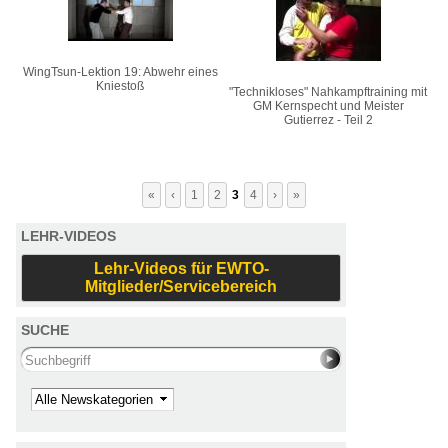
WingTsun-Lektion 19: Abwehr eines
Kniestoß
"Technikloses" Nahkampftraining mit
GM Kernspecht und Meister
Gutierrez - Teil 2
«
‹
1
2
3
4
›
»
LEHR-VIDEOS
Lehr-Videos für EWTO-
Mitglieder/Servicebereich
SUCHE
Search this site
Kategorie