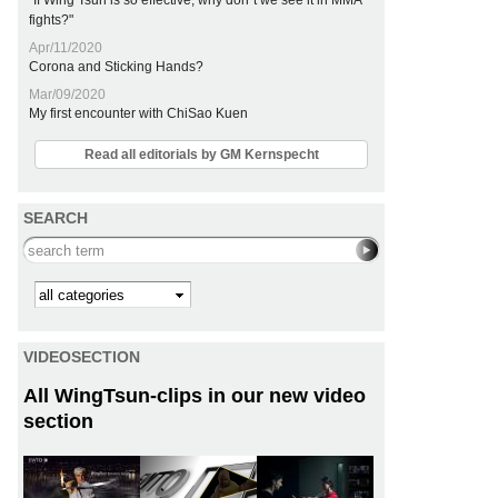
"If Wing Tsun is so effective, why don´t we see it in MMA
fights?"
Apr/11/2020
Corona and Sticking Hands?
Mar/09/2020
My first encounter with ChiSao Kuen
Read all editorials by GM Kernspecht
SEARCH
Search this site
Kategorie
VIDEOSECTION
All WingTsun-clips in our new video
section