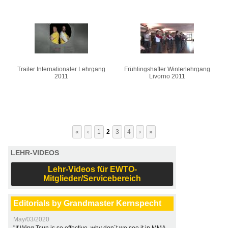
Trailer Internationaler Lehrgang
Frühlingshafter Winterlehrgang
2011
Livorno 2011
«
‹
1
2
3
4
›
»
LEHR-VIDEOS
Lehr-Videos für EWTO-
Mitglieder/Servicebereich
Editorials by Grandmaster Kernspecht
May/03/2020