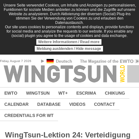
Skip to main content
Unsere Seite verwendet Cookies, um Inhalte und Anzeigen zu personalisieren,
Funktionen für soziale Medien anbieten zu können und die Zugriffe auf unsere
Website zu analysieren. Durch Aktivierung der diversen (Social) Plug-Ins
stimmen Sie der Verwendung von Cookies zu und erlauben den
Datenaustausch.
Our site uses cookies to personalize contents and displays, provide functions
for social media and analyize the requests to our website. If you enable any
(social) plugin you agree to the usage of cookies and data exchange.
Weitere Informationen / Read more
Meldung ausblenden / Hide message
Friday, August 7 2026
EWTO
WINGTSUN
WT+
ESCRIMA
CHIKUNG
CALENDAR
DATABASE
VIDEOS
CONTACT
CREDENTIALS FOR WT
WingTsun-Lektion 24: Verteidigung