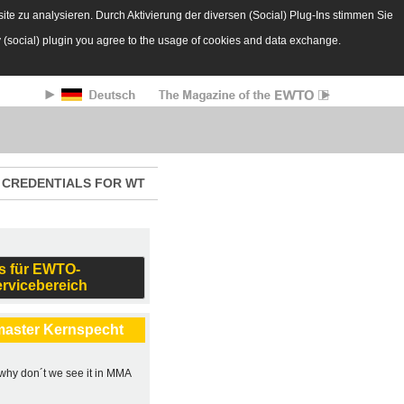
te zu analysieren. Durch Aktivierung der diversen (Social) Plug-Ins stimmen Sie
y (social) plugin you agree to the usage of cookies and data exchange.
CREDENTIALS FOR WT
s für EWTO-
ervicebereich
master Kernspecht
, why don´t we see it in MMA