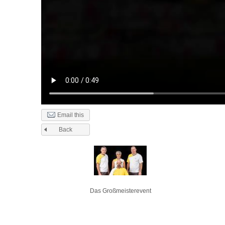
Email this
Back
Pages
Das Großmeisterevent