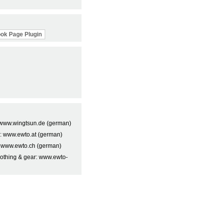
ok Page Plugin
t: www.wingtsun.de (german)
a: www.ewto.at (german)
: www.ewto.ch (german)
lothing & gear: www.ewto-