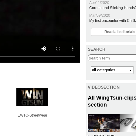
Apr/11/2020
Corona and Sticking Hands
Mar/09/2020
My first encounter with Chi
Read all editoria
SEARCH
Search this site
Kategorie
VIDEOSECTION
All WingTsun-clips
section
EWTO-Streetwear