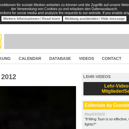
nktionen für soziale Medien anbieten zu können und die Zugriffe auf unsere Websi
der Verwendung von Cookies zu und erlauben den Datenaustausch.
unctions for social media and analyize the requests to our website. If you enable an
Weitere Informationen / Read more
Meldung ausblenden / Hide message
KUNG
CALENDAR
DATABASE
VIDEOS
CONTACT
 2012
LEHR-VIDEOS
Lehr-Video
Mitglieder/S
Editorials by Grand
May/03/2020
"If Wing Tsun is so effective
fights?"