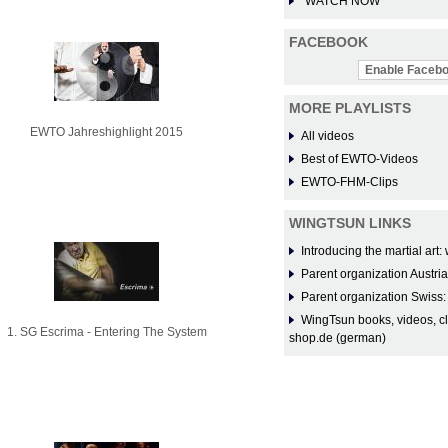
WATCH NOW
FACEBOOK
Enable Facebo
MORE PLAYLISTS
EWTO Jahreshighlight 2015
All videos
Best of EWTO-Videos
EWTO-FHM-Clips
WINGTSUN LINKS
Introducing the martial ar
Parent organization Austri
Parent organization Swiss
WingTsun books, videos, c
1. SG Escrima - Entering The System
shop.de (german)