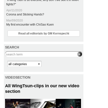
"If Wing Tsun is so effective, why don´t we see it in MMA
fights?"
Apr/11/2020
Corona and Sticking Hands?
Mar/09/2020
My first encounter with ChiSao Kuen
Read all editorials by GM Kernspecht
SEARCH
Search this site
Kategorie
VIDEOSECTION
All WingTsun-clips in our new video
section