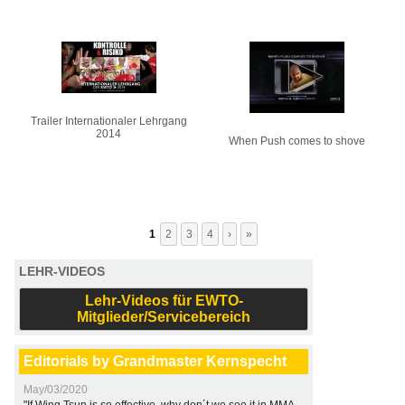
Trailer Internationaler Lehrgang
2014
When Push comes to shove
1
2
3
4
›
»
LEHR-VIDEOS
Lehr-Videos für EWTO-
Mitglieder/Servicebereich
Editorials by Grandmaster Kernspecht
May/03/2020