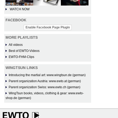
WATCH NOW
FACEBOOK
Enable Facebook Page Plugin
MORE PLAYLISTS
All videos
Best of EWTO-Videos
EWTO-FHM-Clips
WINGTSUN LINKS
Introducing the martial art: www.wingtsun.de (german)
Parent organization Austria: www.ewto.at (german)
Parent organization Swiss: www.ewto.ch (german)
WingTsun books, videos, clothing & gear: www.ewto-
shop.de (german)