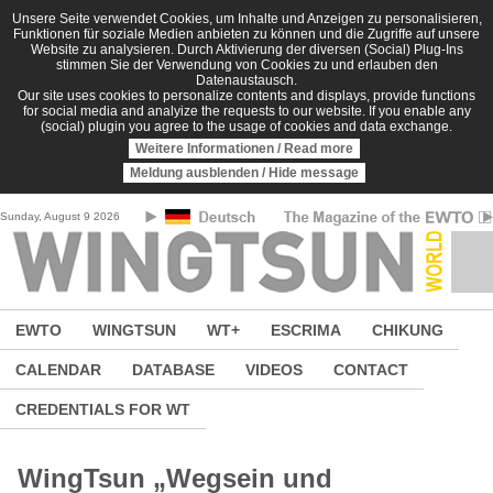
Skip to main content
Unsere Seite verwendet Cookies, um Inhalte und Anzeigen zu personalisieren,
Funktionen für soziale Medien anbieten zu können und die Zugriffe auf unsere
Website zu analysieren. Durch Aktivierung der diversen (Social) Plug-Ins
stimmen Sie der Verwendung von Cookies zu und erlauben den
Datenaustausch.
Our site uses cookies to personalize contents and displays, provide functions
for social media and analyize the requests to our website. If you enable any
(social) plugin you agree to the usage of cookies and data exchange.
Weitere Informationen / Read more
Meldung ausblenden / Hide message
Sunday, August 9 2026
EWTO
WINGTSUN
WT+
ESCRIMA
CHIKUNG
CALENDAR
DATABASE
VIDEOS
CONTACT
CREDENTIALS FOR WT
WingTsun „Wegsein und