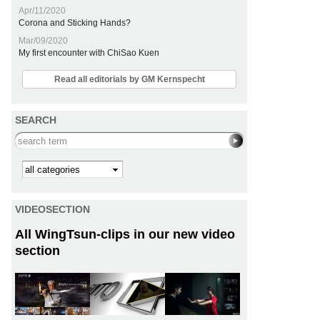
Apr/11/2020
Corona and Sticking Hands?
Mar/09/2020
My first encounter with ChiSao Kuen
Read all editorials by GM Kernspecht
SEARCH
Search this site
Kategorie
VIDEOSECTION
All WingTsun-clips in our new video
section