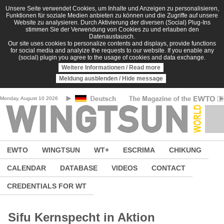
Skip to main content
Unsere Seite verwendet Cookies, um Inhalte und Anzeigen zu personalisieren,
Funktionen für soziale Medien anbieten zu können und die Zugriffe auf unsere
Website zu analysieren. Durch Aktivierung der diversen (Social) Plug-Ins
stimmen Sie der Verwendung von Cookies zu und erlauben den
Datenaustausch.
Our site uses cookies to personalize contents and displays, provide functions
for social media and analyize the requests to our website. If you enable any
(social) plugin you agree to the usage of cookies and data exchange.
Weitere Informationen / Read more
Meldung ausblenden / Hide message
Monday, August 10 2026
EWTO
WINGTSUN
WT+
ESCRIMA
CHIKUNG
CALENDAR
DATABASE
VIDEOS
CONTACT
CREDENTIALS FOR WT
Sifu Kernspecht in Aktion