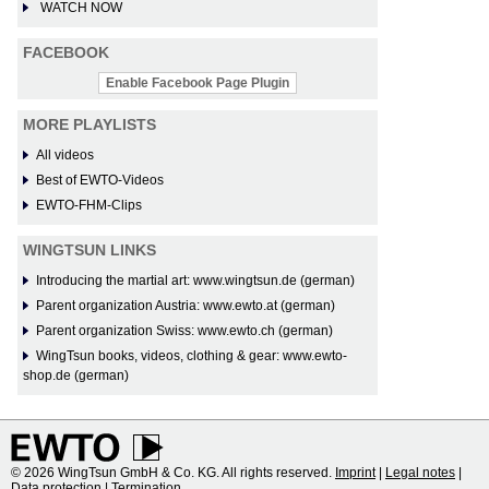
WATCH NOW
FACEBOOK
Enable Facebook Page Plugin
MORE PLAYLISTS
All videos
Best of EWTO-Videos
EWTO-FHM-Clips
WINGTSUN LINKS
Introducing the martial art: www.wingtsun.de (german)
Parent organization Austria: www.ewto.at (german)
Parent organization Swiss: www.ewto.ch (german)
WingTsun books, videos, clothing & gear: www.ewto-
shop.de (german)
© 2026 WingTsun GmbH & Co. KG. All rights reserved.
Imprint
|
Legal notes
|
Data protection
|
Termination