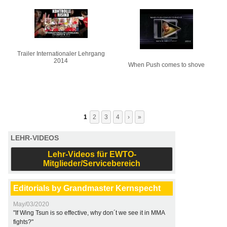
Trailer Internationaler Lehrgang
2014
When Push comes to shove
1
2
3
4
›
»
LEHR-VIDEOS
Lehr-Videos für EWTO-
Mitglieder/Servicebereich
Editorials by Grandmaster Kernspecht
May/03/2020
"If Wing Tsun is so effective, why don´t we see it in MMA
fights?"