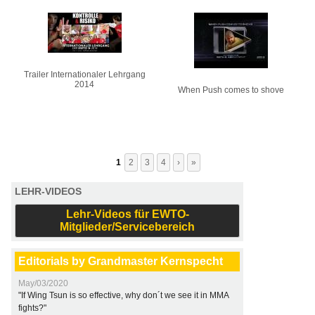
Trailer Internationaler Lehrgang
2014
When Push comes to shove
1
2
3
4
›
»
LEHR-VIDEOS
Lehr-Videos für EWTO-
Mitglieder/Servicebereich
Editorials by Grandmaster Kernspecht
May/03/2020
"If Wing Tsun is so effective, why don´t we see it in MMA
fights?"