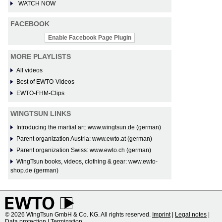
WATCH NOW
FACEBOOK
Enable Facebook Page Plugin
MORE PLAYLISTS
All videos
Best of EWTO-Videos
EWTO-FHM-Clips
WINGTSUN LINKS
Introducing the martial art: www.wingtsun.de (german)
Parent organization Austria: www.ewto.at (german)
Parent organization Swiss: www.ewto.ch (german)
WingTsun books, videos, clothing & gear: www.ewto-
shop.de (german)
© 2026 WingTsun GmbH & Co. KG. All rights reserved.
Imprint
|
Legal notes
|
Data protection
|
Termination