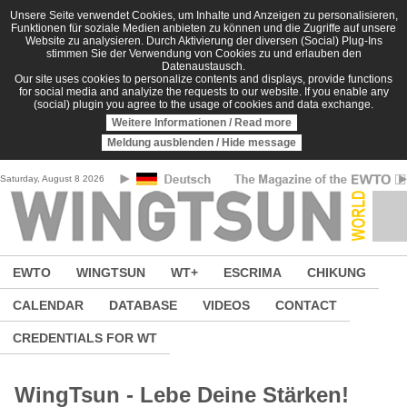
Skip to main content
Unsere Seite verwendet Cookies, um Inhalte und Anzeigen zu personalisieren,
Funktionen für soziale Medien anbieten zu können und die Zugriffe auf unsere
Website zu analysieren. Durch Aktivierung der diversen (Social) Plug-Ins
stimmen Sie der Verwendung von Cookies zu und erlauben den
Datenaustausch.
Our site uses cookies to personalize contents and displays, provide functions
for social media and analyize the requests to our website. If you enable any
(social) plugin you agree to the usage of cookies and data exchange.
Weitere Informationen / Read more
Meldung ausblenden / Hide message
Saturday, August 8 2026
EWTO
WINGTSUN
WT+
ESCRIMA
CHIKUNG
CALENDAR
DATABASE
VIDEOS
CONTACT
CREDENTIALS FOR WT
WingTsun - Lebe Deine Stärken!