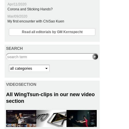
Apr/11/2020
Corona and Sticking Hands?
Mar/09/2020
My first encounter with ChiSao Kuen
Read all editorials by GM Kernspecht
SEARCH
Search this site
Kategorie
VIDEOSECTION
All WingTsun-clips in our new video
section