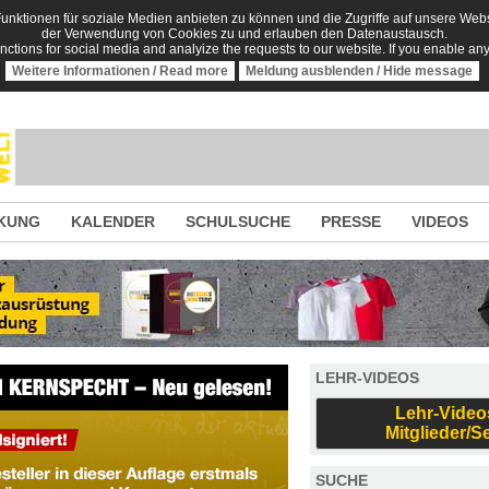
nktionen für soziale Medien anbieten zu können und die Zugriffe auf unsere Websi
der Verwendung von Cookies zu und erlauben den Datenaustausch.
unctions for social media and analyize the requests to our website. If you enable an
Weitere Informationen / Read more
Meldung ausblenden / Hide message
KUNG
KALENDER
SCHULSUCHE
PRESSE
VIDEOS
LEHR-VIDEOS
Lehr-Video
Mitglieder/S
SUCHE