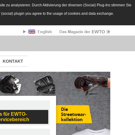
te zu analysieren. Durch Aktivierung der diversen (Social) Plug-Ins stimmen Sie
y (social) plugin you agree to the usage of cookies and data exchange.
KONTAKT
s für EWTO-
ervicebereich