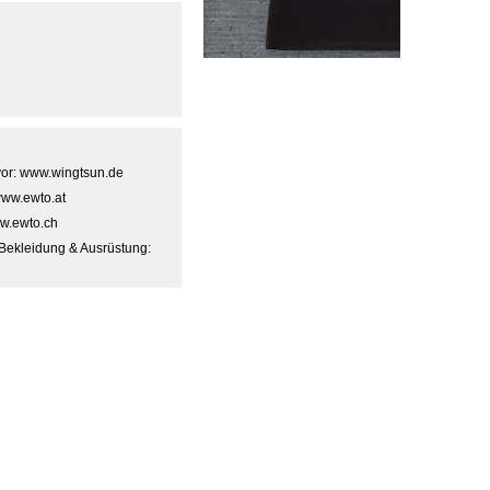
 vor: www.wingtsun.de
www.ewto.at
w.ewto.ch
Bekleidung & Ausrüstung: