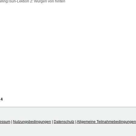
WingTsun-Lektion 2: Würgen von hinten
4
ressum
|
Nutzungsbedingungen
|
Datenschutz
|
Allgemeine Teilnahmebedingungen 