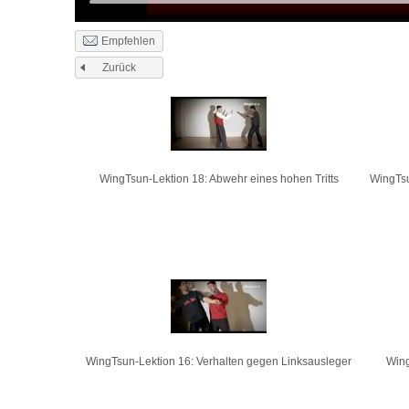
Empfehlen
Zurück
Seiten
WingTsun-Lektion 18: Abwehr eines hohen Tritts
WingTsu
WingTsun-Lektion 16: Verhalten gegen Linksausleger
Wing