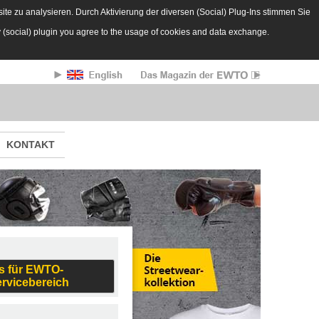
te zu analysieren. Durch Aktivierung der diversen (Social) Plug-Ins stimmen Sie
y (social) plugin you agree to the usage of cookies and data exchange.
KONTAKT
s für EWTO-
ervicebereich