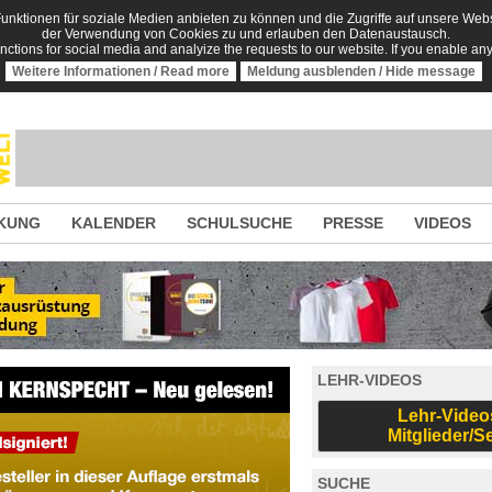
nktionen für soziale Medien anbieten zu können und die Zugriffe auf unsere Websi
der Verwendung von Cookies zu und erlauben den Datenaustausch.
unctions for social media and analyize the requests to our website. If you enable an
Weitere Informationen / Read more
Meldung ausblenden / Hide message
KUNG
KALENDER
SCHULSUCHE
PRESSE
VIDEOS
LEHR-VIDEOS
Lehr-Video
Mitglieder/S
SUCHE