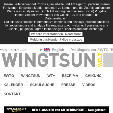
Direkt zum Inhalt
Unsere Seite verwendet Cookies, um Inhalte und Anzeigen zu personalisieren,
Funktionen für soziale Medien anbieten zu können und die Zugriffe auf unsere
Website zu analysieren. Durch Aktivierung der diversen (Social) Plug-Ins
stimmen Sie der Verwendung von Cookies zu und erlauben den
Datenaustausch.
Our site uses cookies to personalize contents and displays, provide functions
for social media and analyize the requests to our website. If you enable any
(social) plugin you agree to the usage of cookies and data exchange.
Weitere Informationen / Read more
Meldung ausblenden / Hide message
Friday, 7. August 2026
EWTO
WINGTSUN
WT+
ESCRIMA
CHIKUNG
KALENDER
SCHULSUCHE
PRESSE
VIDEOS
KONTAKT