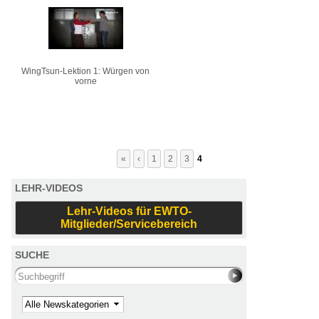
WingTsun-Lektion 1: Würgen von
vorne
«
‹
1
2
3
4
LEHR-VIDEOS
Lehr-Videos für EWTO-
Mitglieder/Servicebereich
SUCHE
Search this site
Kategorie