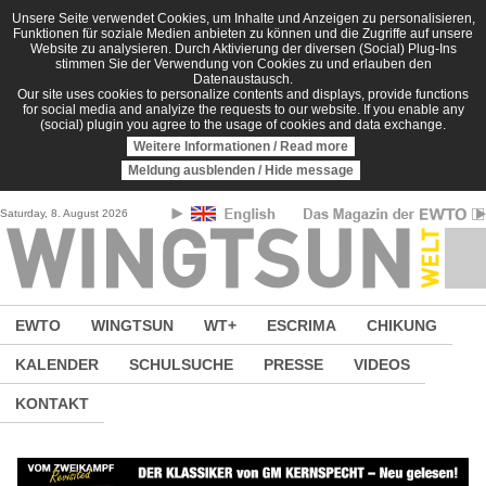
Direkt zum Inhalt
Unsere Seite verwendet Cookies, um Inhalte und Anzeigen zu personalisieren,
Funktionen für soziale Medien anbieten zu können und die Zugriffe auf unsere
Website zu analysieren. Durch Aktivierung der diversen (Social) Plug-Ins
stimmen Sie der Verwendung von Cookies zu und erlauben den
Datenaustausch.
Our site uses cookies to personalize contents and displays, provide functions
for social media and analyize the requests to our website. If you enable any
(social) plugin you agree to the usage of cookies and data exchange.
Weitere Informationen / Read more
Meldung ausblenden / Hide message
Saturday, 8. August 2026
EWTO
WINGTSUN
WT+
ESCRIMA
CHIKUNG
KALENDER
SCHULSUCHE
PRESSE
VIDEOS
KONTAKT