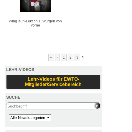
WingTsun-Lektion 1: Würgen von
vorne
«
‹
1
2
3
4
LEHR-VIDEOS
Lehr-Videos für EWTO-
Mitglieder/Servicebereich
SUCHE
Search this site
Kategorie