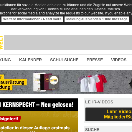
nktionen für soziale Medien anbieten zu können und die Zugriffe auf unsere Websi
der Verwendung von Cookies zu und erlauben den Datenaustausch.
unctions for social media and analyize the requests to our website. If you enable an
Weitere Informationen / Read more
Meldung ausblenden / Hide message
KUNG
KALENDER
SCHULSUCHE
PRESSE
VIDEOS
LEHR-VIDEOS
Lehr-Video
Mitglieder/S
SUCHE