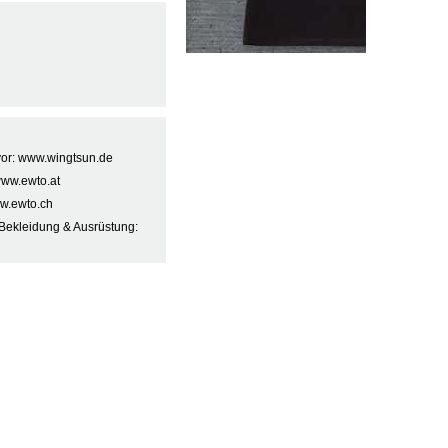
 vor: www.wingtsun.de
www.ewto.at
w.ewto.ch
Bekleidung & Ausrüstung: