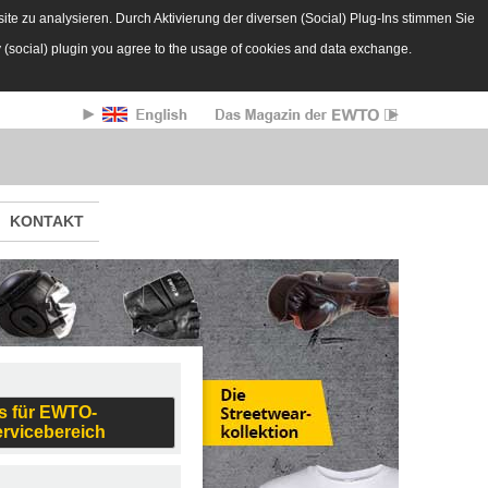
te zu analysieren. Durch Aktivierung der diversen (Social) Plug-Ins stimmen Sie
y (social) plugin you agree to the usage of cookies and data exchange.
KONTAKT
s für EWTO-
ervicebereich