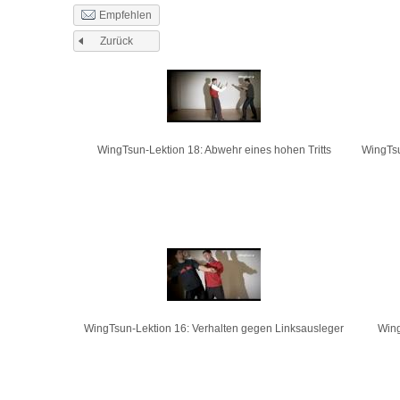
Empfehlen
Zurück
Seiten
WingTsun-Lektion 18: Abwehr eines hohen Tritts
WingTsu
WingTsun-Lektion 16: Verhalten gegen Linksausleger
Wing